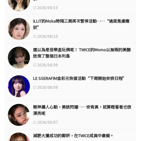
2026/08/10
ILLIT的Moka時隔三周再次暫停活動……“過度焦慮癥
狀”
2026/08/10
還以為是音樂盒玩偶呢！ TWICE的Momo以無瑕的美腿
迷倒了整個日本列島
2026/08/09
LE SSERAFIM金彩元恢復活動“下周開始安排日程”
2026/08/08
眼神讓人心動，美貌閃耀……安宥真，就算瞪着看也很
漂亮呢
2026/08/07
減肥大獲成功的鄭妍，在TWICE成員中最瘦。