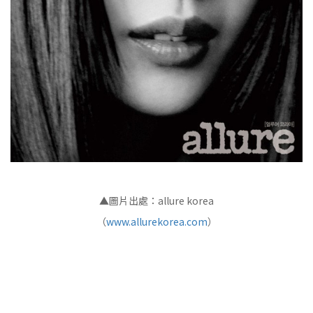
▲圖片出處：allure korea
（
www.allurekorea.com
）