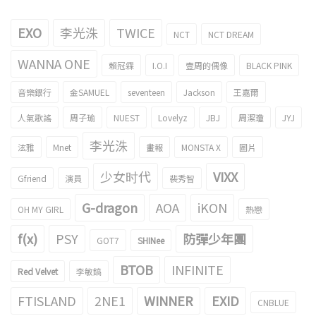
EXO
李光洙
TWICE
NCT
NCT DREAM
WANNA ONE
賴冠霖
I.O.I
壹周的偶像
BLACK PINK
音樂銀行
金SAMUEL
seventeen
Jackson
王嘉爾
人氣歌謠
周子瑜
NUEST
Lovelyz
JBJ
周潔瓊
JYJ
李光洙
泫雅
Mnet
畫報
MONSTA X
圖片
少女时代
VIXX
Gfriend
演員
裴秀智
G-dragon
AOA
iKON
OH MY GIRL
熱戀
f(x)
PSY
防彈少年團
GOT7
SHINee
BTOB
INFINITE
Red Velvet
李敏鎬
FTISLAND
2NE1
WINNER
EXID
CNBLUE