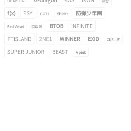
G-dragon
AOA
iKON
OH MY GIRL
熱戀
f(x)
PSY
防彈少年團
GOT7
SHINee
BTOB
INFINITE
Red Velvet
李敏鎬
FTISLAND
2NE1
WINNER
EXID
CNBLUE
SUPER JUNIOR
BEAST
A pink