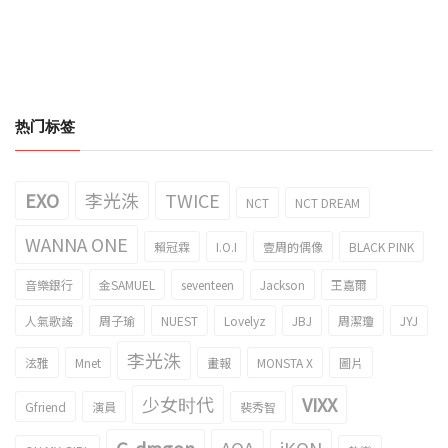
热门标签
EXO
李光洙
TWICE
NCT
NCT DREAM
WANNA ONE
賴冠霖
I.O.I
壹周的偶像
BLACK PINK
音樂銀行
金SAMUEL
seventeen
Jackson
王嘉爾
人氣歌謠
周子瑜
NUEST
Lovelyz
JBJ
周潔瓊
JYJ
李光洙
泫雅
Mnet
畫報
MONSTA X
圖片
少女时代
VIXX
Gfriend
演員
裴秀智