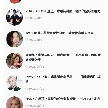
ZEROBASEONE登上日本雜誌封面，穩固的全球影響力
2026/08/06
TWICE娜璉，花背景感性自拍…精緻妝容引人注目
2026/08/06
張元英，童話里的公主變成現實……點亮玫瑰花園的娃
娃視覺效果
2026/08/06
Stray Kids Felix，讓韓服走向世界……“韓服浪潮”模
特
2026/08/05
AISA，在屋頂上展現的粉色髮型視覺……'2:L0VE' 近況
2026/08/05