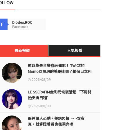
OLLOW
Diodeo.ROC
Facebook
最新報道
人氣報道
還以為是音樂盒玩偶呢！ TWICE的
Momo以無瑕的美腿迷倒了整個日本列
島
2026/08/09
LE SSERAFIM金彩元恢復活動“下周開
始安排日程”
2026/08/08
眼神讓人心動，美貌閃耀……安宥
真，就算瞪着看也很漂亮呢