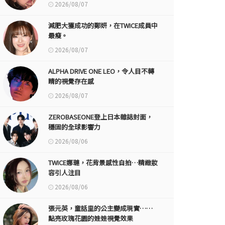
2026/08/07
減肥大獲成功的鄭妍，在TWICE成員中
最瘦。
2026/08/07
ALPHA DRIVE ONE LEO，令人目不轉
睛的視覺存在感
2026/08/07
ZEROBASEONE登上日本雜誌封面，
穩固的全球影響力
2026/08/06
TWICE娜璉，花背景感性自拍…精緻妝
容引人注目
2026/08/06
張元英，童話里的公主變成現實……
點亮玫瑰花園的娃娃視覺效果