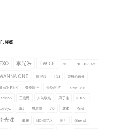
热门标签
EXO
李光洙
TWICE
NCT
NCT DREAM
WANNA ONE
賴冠霖
I.O.I
壹周的偶像
BLACK PINK
音樂銀行
金SAMUEL
seventeen
Jackson
王嘉爾
人氣歌謠
周子瑜
NUEST
Lovelyz
JBJ
周潔瓊
JYJ
泫雅
Mnet
李光洙
畫報
MONSTA X
圖片
Gfriend