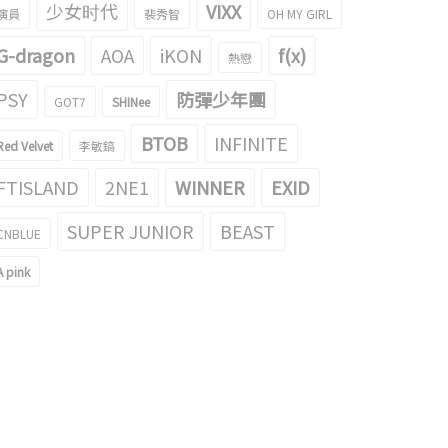
少女时代
VIXX
演員
裴秀智
OH MY GIRL
G-dragon
AOA
iKON
f(x)
熱戀
PSY
防彈少年團
GOT7
SHINee
BTOB
INFINITE
Red Velvet
李敏鎬
和DAWN的親親&背打包照片引起
泫雅，公開了新Single‘GOOD
FTISLAND
2NE1
WINNER
EXID
話題！
GIRL’的預告照片
020/09/17
2020/08/24
SUPER JUNIOR
BEAST
CNBLUE
A pink