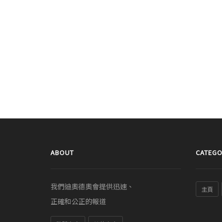
ABOUT
CATEGO
我們迪奧德奧會提供迅速、
主頁
正確和公正的報道