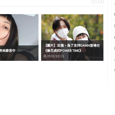
【圖片】泫雅，為了支持DAWN登場在
泫雅
時尚錄音中
《崔花貞的POWER TIME》
了
2020/10/15
2