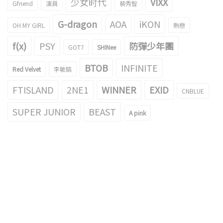
少女时代
VIXX
Gfriend
演員
裴秀智
G-dragon
AOA
iKON
OH MY GIRL
熱戀
f(x)
PSY
防彈少年團
GOT7
SHINee
BTOB
INFINITE
Red Velvet
李敏鎬
FTISLAND
2NE1
WINNER
EXID
CNBLUE
SUPER JUNIOR
BEAST
A pink