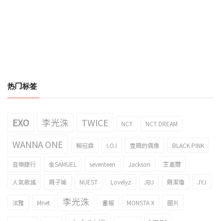
热门标签
EXO
李光洙
TWICE
NCT
NCT DREAM
WANNA ONE
賴冠霖
I.O.I
壹周的偶像
BLACK PINK
音樂銀行
金SAMUEL
seventeen
Jackson
王嘉爾
人氣歌謠
周子瑜
NUEST
Lovelyz
JBJ
周潔瓊
JYJ
李光洙
泫雅
Mnet
畫報
MONSTA X
圖片