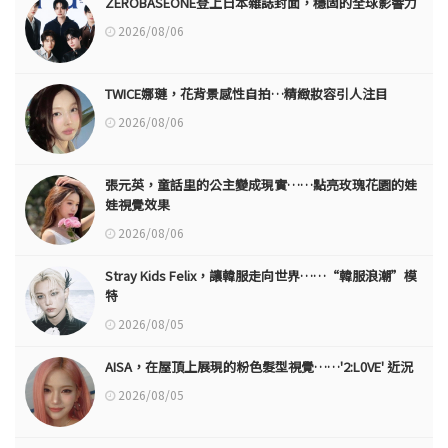
ZEROBASEONE登上日本雜誌封面，穩固的全球影響力
2026/08/06
TWICE娜璉，花背景感性自拍…精緻妝容引人注目
2026/08/06
張元英，童話里的公主變成現實……點亮玫瑰花園的娃
娃視覺效果
2026/08/06
Stray Kids Felix，讓韓服走向世界……“韓服浪潮”模
特
2026/08/05
AISA，在屋頂上展現的粉色髮型視覺……'2:L0VE' 近況
2026/08/05