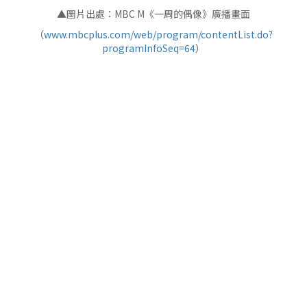
▲圖片出處：MBC M《一周的偶像》廣播畫面
（
www.mbcplus.com/web/program/contentList.do?
programInfoSeq=64
）