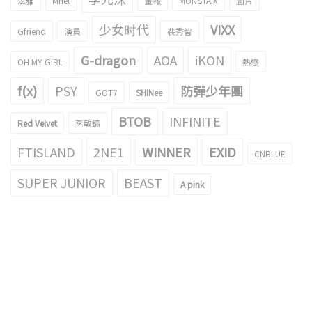
泫雅
Mnet
畫報
MONSTA X
圖片
少女时代
VIXX
Gfriend
演員
裴秀智
G-dragon
AOA
iKON
OH MY GIRL
熱戀
f(x)
PSY
防彈少年團
GOT7
SHINee
BTOB
INFINITE
Red Velvet
李敏鎬
FTISLAND
2NE1
WINNER
EXID
CNBLUE
SUPER JUNIOR
BEAST
A pink