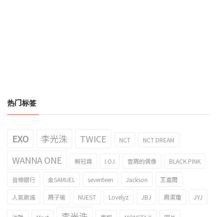
热门标签
EXO
李光洙
TWICE
NCT
NCT DREAM
WANNA ONE
賴冠霖
I.O.I
壹周的偶像
BLACK PINK
音樂銀行
金SAMUEL
seventeen
Jackson
王嘉爾
人氣歌謠
周子瑜
NUEST
Lovelyz
JBJ
周潔瓊
JYJ
李光洙