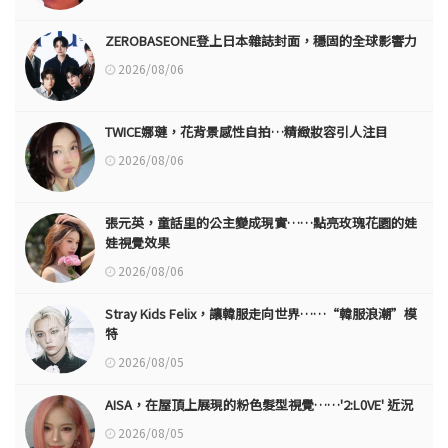
ZEROBASEONE登上日本雜誌封面，穩固的全球影響力
2026/08/06
TWICE娜璉，花背景感性自拍…精緻妝容引人注目
2026/08/06
張元英，童話里的公主變成現實……點亮玫瑰花園的娃
娃視覺效果
2026/08/06
Stray Kids Felix，讓韓服走向世界……“韓服浪潮”模
特
2026/08/05
AISA，在屋頂上展現的粉色髮型視覺……'2:L0VE' 近況
2026/08/05