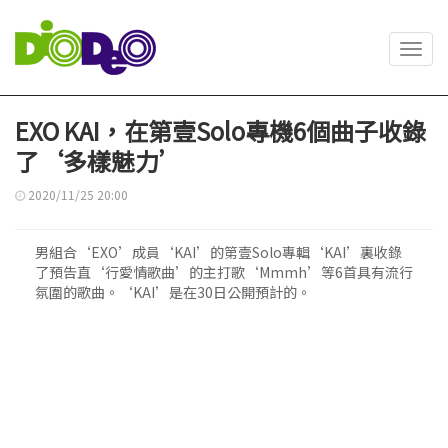
Toggl
navig
EXO KAI，在第壹Solo專機6個曲子收錄
了‘多樣魅力’
2020/11/25 20:00
男組合‘EXO’成員‘KAI’的第壹Solo專輯‘KAI’裏收錄
了預告直‘行愛情歌曲’的主打歌‘Mmmh’等6首具有流行
氛圍的歌曲。‘KAI’是在30日公開預計的。