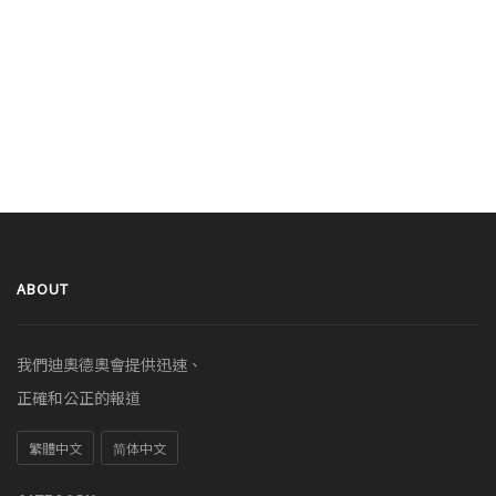
ABOUT
我們迪奧德奧會提供迅速、
正確和公正的報道
繁體中文
简体中文