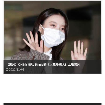
【圖片】OH MY GIRL Binnie的《大韓外國人》上班照片
2020/11/08