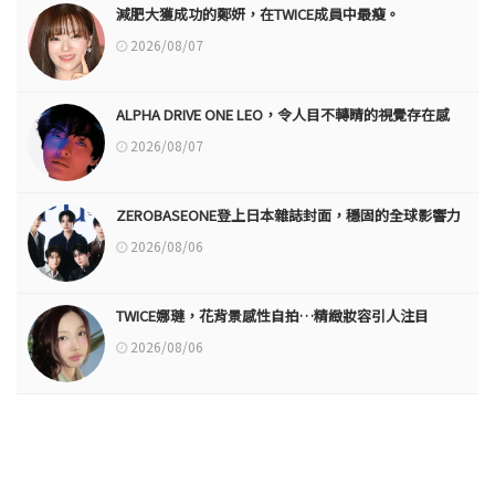
減肥大獲成功的鄭妍，在TWICE成員中最瘦。
2026/08/07
ALPHA DRIVE ONE LEO，令人目不轉睛的視覺存在感
2026/08/07
ZEROBASEONE登上日本雜誌封面，穩固的全球影響力
2026/08/06
TWICE娜璉，花背景感性自拍…精緻妝容引人注目
2026/08/06