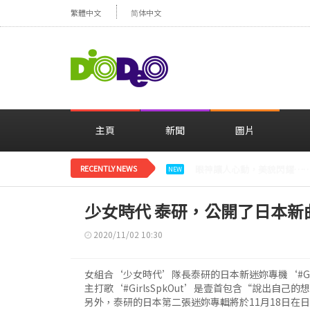
繁體中文
简体中文
主頁
新聞
圖片
RECENTLY NEWS
減肥大獲成功的鄭妍，在TWI
NEW
少女時代 泰研，公開了日本新曲‘#
2020/11/02 10:30
女組合‘少女時代’隊長泰研的日本新迷妳專機‘#Girl
主打歌‘#GirlsSpkOut’是壹首包含“說出
另外，泰研的日本第二張迷妳專輯將於11月18日在