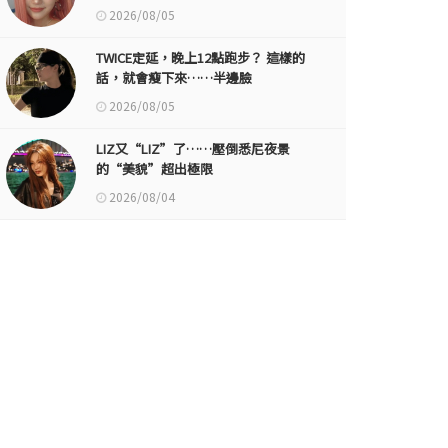
2026/08/05
TWICE定延，晚上12點跑步？ 這樣的
話，就會瘦下來……半邊臉
2026/08/05
LIZ又“LIZ”了……壓倒悉尼夜景
的“美貌”超出極限
2026/08/04