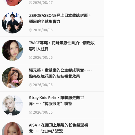
2026/08/07
ZEROBASEONE登上日本雜誌封面，
穩固的全球影響力
2026/08/06
TWICE娜璉，花背景感性自拍…精緻妝
容引人注目
2026/08/06
張元英，童話里的公主變成現實……
點亮玫瑰花園的娃娃視覺效果
2026/08/06
Stray Kids Felix，讓韓服走向世
界……“韓服浪潮”模特
2026/08/05
AISA，在屋頂上展現的粉色髮型視
覺……'2:L0VE' 近況