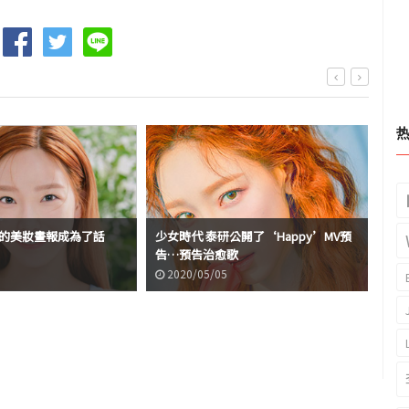
研的美妝畫報成為了話
少女時代 泰研公開了‘Happy’MV預
【圖
告…預告治愈歌
音樂
2020/05/05
2