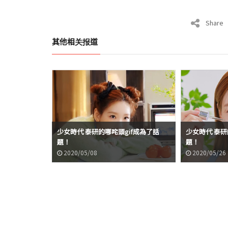
Share
其他相关报道
少女時代 泰研的哪咤頭gif成為了話
少女時代 泰
題！
題！
2020/05/08
2020/05/26