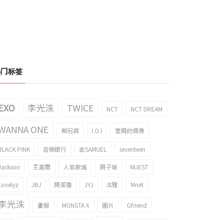
热门标签
EXO
李光洙
TWICE
NCT
NCT DREAM
片】少女時代 泰研登場在《首爾
少女時代 泰研的新美妝畫報成為了話
WANNA ONE
賴冠霖
I.O.I
壹周的偶像
獎 》
題！
020/02/02
2019/09/07
BLACK PINK
音樂銀行
金SAMUEL
seventeen
Jackson
王嘉爾
人氣歌謠
周子瑜
NUEST
Lovelyz
JBJ
周潔瓊
JYJ
泫雅
Mnet
李光洙
畫報
MONSTA X
圖片
Gfriend