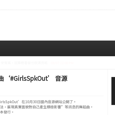
CE成員中最瘦。
08/07 10:00 AM
GirlsSpkOut’ 音源
sSpkOut’在10月30日國內音源網站公開了。
自己的想法，展現真實面貌對自己產生積極影響”等訊息的舞蹈曲。
日本發行。