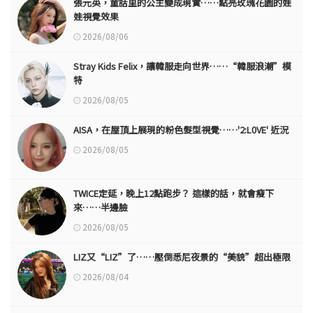
張元英，童話里的公主變成現實……點亮玫瑰花園的娃
娃視覺效果
2026/08/06
Stray Kids Felix，讓韓服走向世界……“韓服浪潮”模
特
2026/08/05
AISA，在屋頂上展現的粉色髮型視覺……'2:L0VE' 近況
2026/08/05
TWICE定延，晚上12點跑步？ 這樣的話，就會瘦下
來……半邊臉
2026/08/05
LIZ又“LIZ”了……壓倒悉尼夜景的“美貌”超出極限
2026/08/04