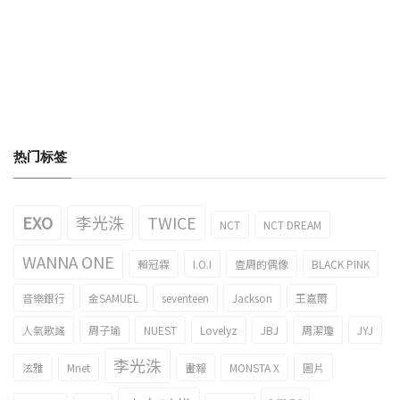
热门标签
EXO
李光洙
TWICE
NCT
NCT DREAM
WANNA ONE
賴冠霖
I.O.I
壹周的偶像
BLACK PINK
音樂銀行
金SAMUEL
seventeen
Jackson
王嘉爾
人氣歌謠
周子瑜
NUEST
Lovelyz
JBJ
周潔瓊
JYJ
李光洙
泫雅
Mnet
畫報
MONSTA X
圖片