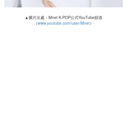
▲圖片出處：Mnet K-POP公式YouTube頻道
（
www.youtube.com/user/Mnet
）