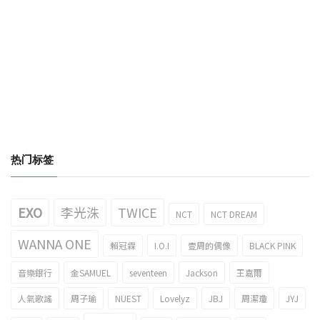
热门标签
EXO
李光洙
TWICE
NCT
NCT DREAM
WANNA ONE
賴冠霖
I.O.I
壹周的偶像
BLACK PINK
音樂銀行
金SAMUEL
seventeen
Jackson
王嘉爾
人氣歌謠
周子瑜
NUEST
Lovelyz
JBJ
周潔瓊
JYJ