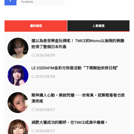
Facebook
最新報道
人氣報道
還以為是音樂盒玩偶呢！ TWICE的Momo以無瑕的美腿
迷倒了整個日本列島
2026/08/09
LE SSERAFIM金彩元恢復活動“下周開始安排日程”
2026/08/08
眼神讓人心動，美貌閃耀……安宥真，就算瞪着看也很
漂亮呢
2026/08/07
減肥大獲成功的鄭妍，在TWICE成員中最瘦。
2026/08/07