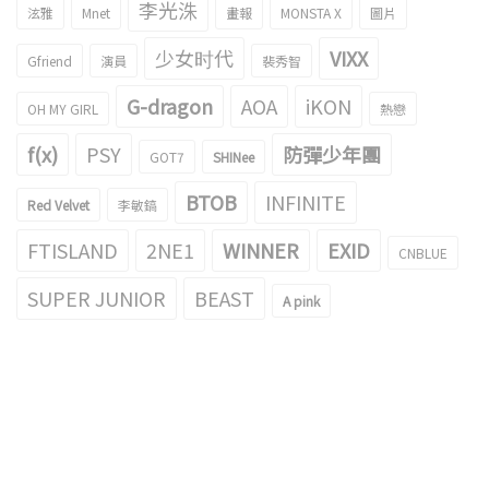
李光洙
泫雅
Mnet
畫報
MONSTA X
圖片
少女时代
VIXX
Gfriend
演員
裴秀智
G-dragon
AOA
iKON
OH MY GIRL
熱戀
f(x)
PSY
防彈少年團
GOT7
SHINee
BTOB
INFINITE
Red Velvet
李敏鎬
FTISLAND
2NE1
WINNER
EXID
CNBLUE
SUPER JUNIOR
BEAST
A pink