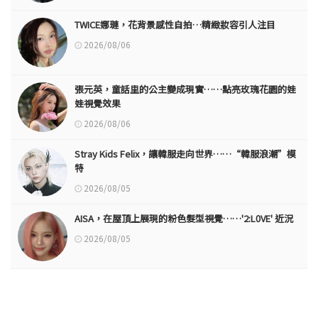
TWICE娜璉，花背景感性自拍…精緻妝容引人注目
2026/08/06
張元英，童話里的公主變成現實……點亮玫瑰花園的娃
娃視覺效果
2026/08/06
Stray Kids Felix，讓韓服走向世界……“韓服浪潮”模
特
2026/08/05
AISA，在屋頂上展現的粉色髮型視覺……'2:L0VE' 近況
2026/08/05