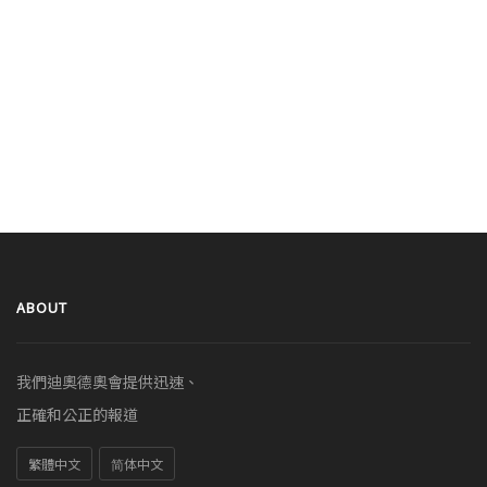
ABOUT
我們迪奧德奧會提供迅速、
正確和公正的報道
繁體中文
简体中文