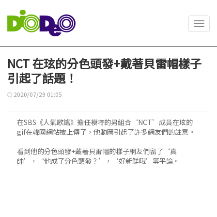
Toggl
navig
NCT 在玹的分色頭發+戴著貝雷帽樣子
引起了話題！
2020/07/29 01:05
在SBS《人氣歌謠》擔任模特的男組合‘NCT’成員在玹的
gif在韓國網站被上傳了，他動圖引起了許多網友們的註意。
看到他的分色頭發+戴著貝雷帽的樣子網友們留了‘真
帥’，‘他成了分色頭發？’，‘好新鮮哦’等平論。