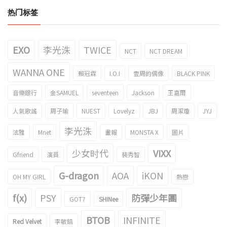
热门标签
EXO
李光洙
TWICE
NCT
NCT DREAM
WANNA ONE
賴冠霖
I.O.I
壹周的偶像
BLACK PINK
音樂銀行
金SAMUEL
seventeen
Jackson
王嘉爾
人氣歌謠
周子瑜
NUEST
Lovelyz
JBJ
周潔瓊
JYJ
李光洙
泫雅
Mnet
畫報
MONSTA X
圖片
少女时代
VIXX
Gfriend
演員
裴秀智
G-dragon
AOA
iKON
OH MY GIRL
熱戀
f(x)
PSY
防彈少年團
GOT7
SHINee
BTOB
INFINITE
Red Velvet
李敏鎬