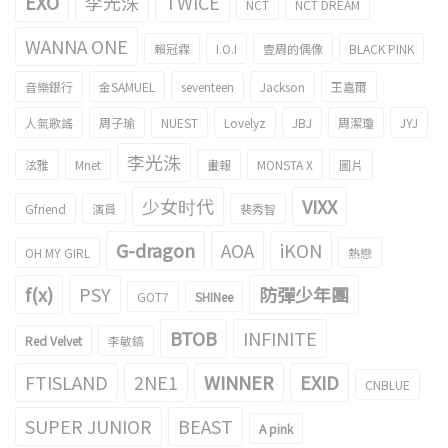
EXO
李光洙
TWICE
NCT
NCT DREAM
WANNA ONE
賴冠霖
I.O.I
壹周的偶像
BLACK PINK
音樂銀行
金SAMUEL
seventeen
Jackson
王嘉爾
人氣歌謠
周子瑜
NUEST
Lovelyz
JBJ
周潔瓊
JYJ
李光洙
泫雅
Mnet
畫報
MONSTA X
圖片
少女时代
VIXX
Gfriend
演員
裴秀智
G-dragon
AOA
iKON
OH MY GIRL
熱戀
f(x)
PSY
防彈少年團
GOT7
SHINee
BTOB
INFINITE
Red Velvet
李敏鎬
FTISLAND
2NE1
WINNER
EXID
CNBLUE
SUPER JUNIOR
BEAST
A pink