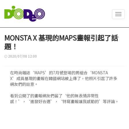
Toggl
navig
MONSTA X 基現的MAPS畫報引起了話
題！
2020/07/08 12:00
在時尚雜誌‘MAPS’的7月號登場的男組合‘MONSTA
X’成員基現的畫報在韓國網站被上傳了，他照片引起了許多
網友們的註意。
看到公開了的畫報網友們留了‘他的無表情非常性
感！’，‘進發好合適’，‘特寫畫報讓我感動的’等評論。