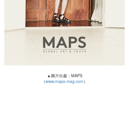
▲圖片出處：MAPS
（
www.maps-mag.com
）