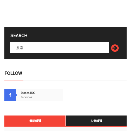
SEARCH
FOLLOW
Diodeo.ROC
Facebook
最新報道
人氣報道