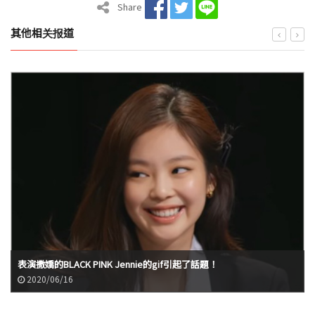
Share
其他相关报道
表演撒嬌的BLACK PINK Jennie的gif引起了話題！
2020/06/16