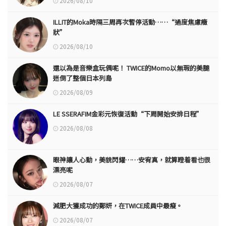
2026/08/10
ILLIT的Moka時隔三周再次暫停活動……“過度焦慮癥
狀”
2026/08/10
還以為是音樂盒玩偶呢！ TWICE的Momo以無瑕的美腿
迷倒了整個日本列島
2026/08/09
LE SSERAFIM金彩元恢復活動“下周開始安排日程”
2026/08/08
眼神讓人心動，美貌閃耀……安宥真，就算瞪着看也很
漂亮呢
2026/08/07
減肥大獲成功的鄭妍，在TWICE成員中最瘦。
2026/08/07