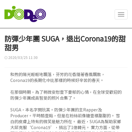
Toggl
navig
防彈少年團 SUGA，退出Corona19的甜
甜男
2020/03/25 11:30
和煦的陽光輕輕地飄落，芬芳的花香隨著春風飄散，
Corona19的長期化中比那樣的時候好辛苦的春天。
在那個時期，為了稍微安慰壹下憂郁的心情，在全球受歡迎的
防彈少年團成員智旻的照片合集了。
SUGA，本名字閔玧其。防彈少年團的主Rapper及
Producer。平時酷壹點，但是在粉絲前像糖壹樣甜甜的。 雪
白的皮膚上特有的微笑是魅力所在。 最近，SUGA為幫助家鄉
大邱克服‘Corona19’，捐出了1億韓元。 實力方面，從帶