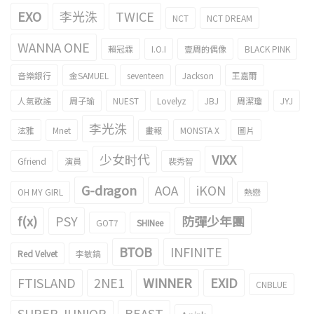
EXO
李光洙
TWICE
NCT
NCT DREAM
WANNA ONE
賴冠霖
I.O.I
壹周的偶像
BLACK PINK
音樂銀行
金SAMUEL
seventeen
Jackson
王嘉爾
人氣歌謠
周子瑜
NUEST
Lovelyz
JBJ
周潔瓊
JYJ
李光洙
泫雅
Mnet
畫報
MONSTA X
圖片
少女时代
VIXX
Gfriend
演員
裴秀智
G-dragon
AOA
iKON
OH MY GIRL
熱戀
f(x)
PSY
防彈少年團
GOT7
SHINee
BTOB
INFINITE
Red Velvet
李敏鎬
FTISLAND
2NE1
WINNER
EXID
CNBLUE
SUPER JUNIOR
BEAST