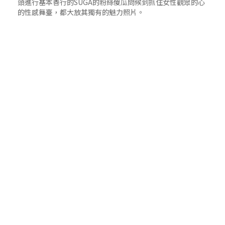
頭進行基本善行的SUGA的粉絲傻瓜問候到抓住女性觀眾的心
的性感舞臺，都大放其獨有的魅力照片。