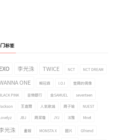
热门标签
EXO
李光洙
TWICE
NCT
NCT DREAM
WANNA ONE
賴冠霖
I.O.I
壹周的偶像
BLACK PINK
音樂銀行
金SAMUEL
seventeen
Jackson
王嘉爾
人氣歌謠
周子瑜
NUEST
Lovelyz
JBJ
周潔瓊
JYJ
泫雅
Mnet
李光洙
畫報
MONSTA X
圖片
Gfriend