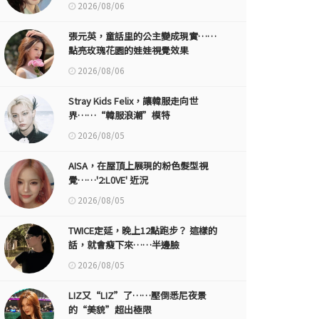
2026/08/06
張元英，童話里的公主變成現實……
點亮玫瑰花園的娃娃視覺效果
2026/08/06
Stray Kids Felix，讓韓服走向世
界……“韓服浪潮”模特
2026/08/05
AISA，在屋頂上展現的粉色髮型視
覺……'2:L0VE' 近況
2026/08/05
TWICE定延，晚上12點跑步？ 這樣的
話，就會瘦下來……半邊臉
2026/08/05
LIZ又“LIZ”了……壓倒悉尼夜景
的“美貌”超出極限