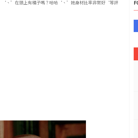
了！‘、’在頭上有橘子嗎？哈哈‘、’她身材比率非常好‘等評
F