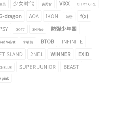
少女时代
VIXX
演員
裴秀智
OH MY GIRL
G-dragon
AOA
iKON
f(x)
熱戀
PSY
防彈少年團
GOT7
SHINee
BTOB
INFINITE
Red Velvet
李敏鎬
FTISLAND
2NE1
WINNER
EXID
SUPER JUNIOR
BEAST
CNBLUE
A pink