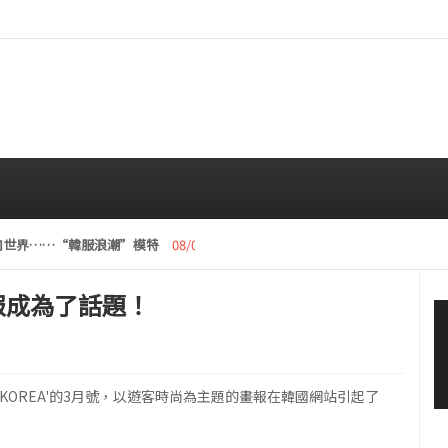
讓韓服走向世界……“韓服浪潮”模特
08/05 12:00 PM
尚畫報成為了話題！
ELLE KOREA'的3月號，以遊客時尚為主題的畫報在韓國網站引起了