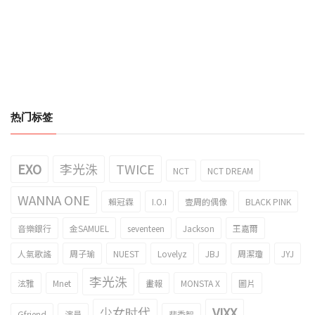
热门标签
EXO
李光洙
TWICE
NCT
NCT DREAM
WANNA ONE
賴冠霖
I.O.I
壹周的偶像
BLACK PINK
音樂銀行
金SAMUEL
seventeen
Jackson
王嘉爾
人氣歌謠
周子瑜
NUEST
Lovelyz
JBJ
周潔瓊
JYJ
李光洙
泫雅
Mnet
畫報
MONSTA X
圖片
少女时代
VIXX
Gfriend
演員
裴秀智