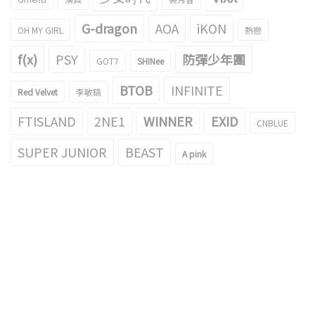
G-dragon
AOA
iKON
OH MY GIRL
熱戀
f(x)
PSY
防彈少年團
GOT7
SHINee
BTOB
INFINITE
Red Velvet
李敏鎬
FTISLAND
2NE1
WINNER
EXID
CNBLUE
SUPER JUNIOR
BEAST
A pink