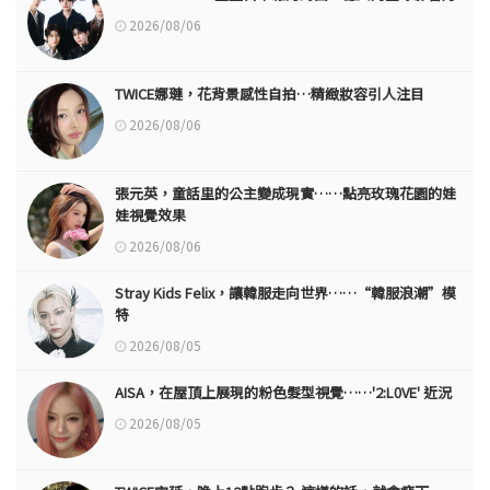
2026/08/06
TWICE娜璉，花背景感性自拍…精緻妝容引人注目
2026/08/06
張元英，童話里的公主變成現實……點亮玫瑰花園的娃
娃視覺效果
2026/08/06
Stray Kids Felix，讓韓服走向世界……“韓服浪潮”模
特
2026/08/05
AISA，在屋頂上展現的粉色髮型視覺……'2:L0VE' 近況
2026/08/05