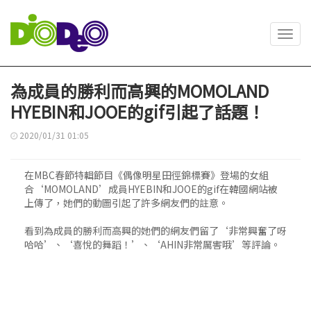
Toggl
navig
為成員的勝利而高興的MOMOLAND
HYEBIN和JOOE的gif引起了話題！
2020/01/31 01:05
在MBC春節特輯節目《偶像明星田徑錦標賽》登場的女組
合‘MOMOLAND’成員HYEBIN和JOOE的gif在韓國網站被
上傳了，她們的動圖引起了許多網友們的註意。
看到為成員的勝利而高興的她們的網友們留了‘非常興奮了呀
哈哈’、‘喜悅的舞蹈！’、‘AHIN非常厲害哦’等評論。