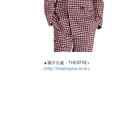
▲圖片出處：THEATRE+
（
http://theatreplus.co.kr
）