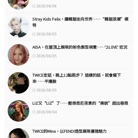
2026/08/06
Stray Kids Felix，讓韓服走向世界……“韓服浪潮”模
特
2026/08/05
AISA，在屋頂上展現的粉色髮型視覺……'2:L0VE' 近況
2026/08/05
TWICE定延，晚上12點跑步？ 這樣的話，就會瘦下
來……半邊臉
2026/08/05
LIZ又“LIZ”了……壓倒悉尼夜景的“美貌”超出極限
2026/08/04
TWICE的Mina，以FENDI造型展現優雅魅力