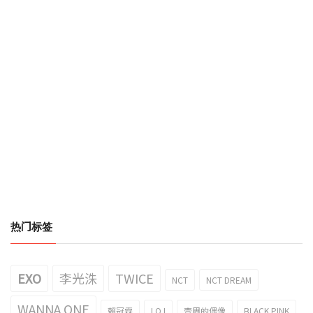
热门标签
EXO
李光洙
TWICE
NCT
NCT DREAM
WANNA ONE
賴冠霖
I.O.I
壹周的偶像
BLACK PINK