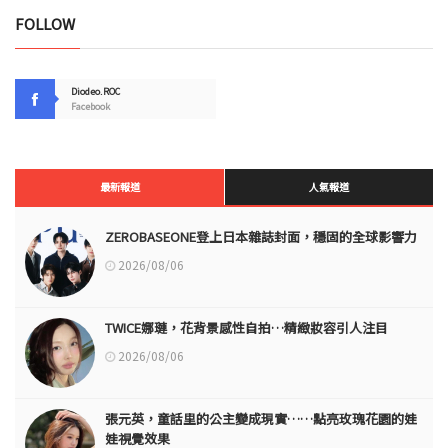
FOLLOW
Diodeo.ROC
Facebook
最新報道
人氣報道
ZEROBASEONE登上日本雜誌封面，穩固的全球影響力
2026/08/06
TWICE娜璉，花背景感性自拍…精緻妝容引人注目
2026/08/06
張元英，童話里的公主變成現實……點亮玫瑰花園的娃
娃視覺效果