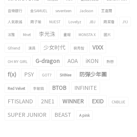
音樂銀行
金SAMUEL
seventeen
Jackson
王嘉爾
人氣歌謠
周子瑜
NUEST
Lovelyz
JBJ
周潔瓊
JYJ
李光洙
泫雅
Mnet
畫報
MONSTA X
圖片
少女时代
VIXX
Gfriend
演員
裴秀智
G-dragon
AOA
iKON
OH MY GIRL
熱戀
f(x)
PSY
防彈少年團
GOT7
SHINee
BTOB
INFINITE
Red Velvet
李敏鎬
FTISLAND
2NE1
WINNER
EXID
CNBLUE
SUPER JUNIOR
BEAST
A pink