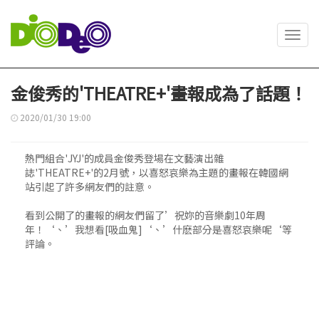
Toggl
navig
金俊秀的'THEATRE+'畫報成為了話題！
2020/01/30 19:00
熱門組合'JYJ'的成員金俊秀登場在文藝演出雜
誌'THEATRE+'的2月號，以喜怒哀樂為主題的畫報在韓國網
站引起了許多網友們的註意。
看到公開了的畫報的網友們留了’祝妳的音樂劇10年周
年！‘、’我想看[吸血鬼]‘、’什麽部分是喜怒哀樂呢‘等
評論。