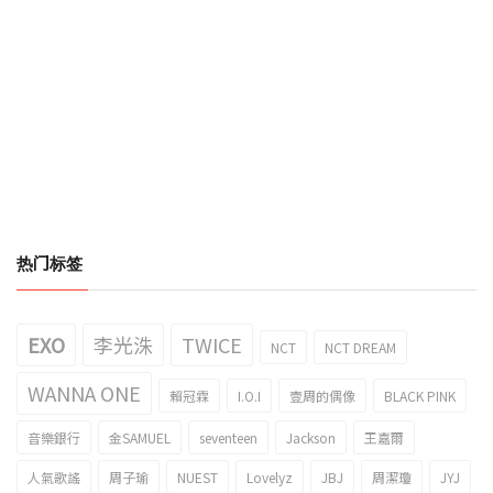
热门标签
EXO
李光洙
TWICE
NCT
NCT DREAM
WANNA ONE
賴冠霖
I.O.I
壹周的偶像
BLACK PINK
音樂銀行
金SAMUEL
seventeen
Jackson
王嘉爾
人氣歌謠
周子瑜
NUEST
Lovelyz
JBJ
周潔瓊
JYJ