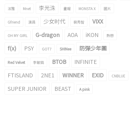
李光洙
泫雅
Mnet
畫報
MONSTA X
圖片
少女时代
VIXX
Gfriend
演員
裴秀智
G-dragon
AOA
iKON
OH MY GIRL
熱戀
f(x)
PSY
防彈少年團
GOT7
SHINee
BTOB
INFINITE
Red Velvet
李敏鎬
FTISLAND
2NE1
WINNER
EXID
CNBLUE
SUPER JUNIOR
BEAST
A pink