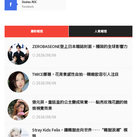
Diodeo.ROC
Facebook
最新報道
人氣報道
ZEROBASEONE登上日本雜誌封面，穩固的全球影響力
2026/08/06
TWICE娜璉，花背景感性自拍…精緻妝容引人注目
2026/08/06
張元英，童話里的公主變成現實……點亮玫瑰花園的娃
娃視覺效果
2026/08/06
Stray Kids Felix，讓韓服走向世界……“韓服浪潮”模
特