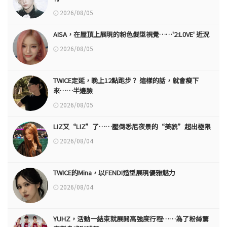
2026/08/05
AISA，在屋頂上展現的粉色髮型視覺……'2:L0VE' 近況
2026/08/05
TWICE定延，晚上12點跑步？ 這樣的話，就會瘦下
來……半邊臉
2026/08/05
LIZ又“LIZ”了……壓倒悉尼夜景的“美貌”超出極限
2026/08/04
TWICE的Mina，以FENDI造型展現優雅魅力
2026/08/04
YUHZ，活動一結束就展開高強度行程……為了粉絲驚