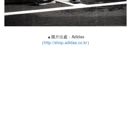
▲圖片出處：Adidas
（
http://shop.adidas.co.kr
）