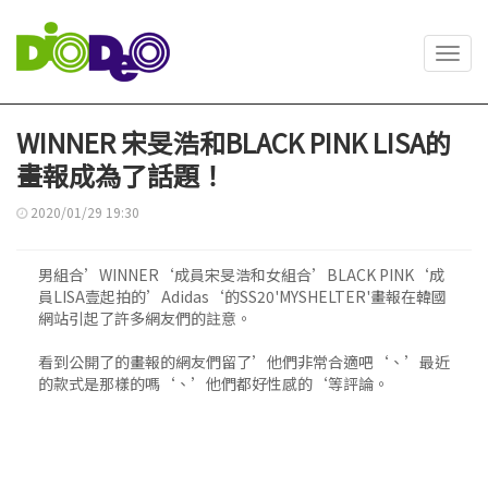
Toggl
navig
WINNER 宋旻浩和BLACK PINK LISA的
畫報成為了話題！
2020/01/29 19:30
男組合’WINNER‘成員宋旻浩和女組合’BLACK PINK‘成
員LISA壹起拍的’Adidas‘的SS20'MYSHELTER'畫報在韓國
網站引起了許多網友們的註意。
看到公開了的畫報的網友們留了’他們非常合適吧‘、’最近
的款式是那樣的嗎‘、’他們都好性感的‘等評論。