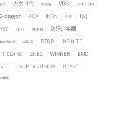
少女时代
VIXX
演員
裴秀智
OH MY GIRL
G-dragon
AOA
iKON
f(x)
熱戀
PSY
防彈少年團
GOT7
SHINee
BTOB
INFINITE
Red Velvet
李敏鎬
FTISLAND
2NE1
WINNER
EXID
SUPER JUNIOR
BEAST
CNBLUE
A pink