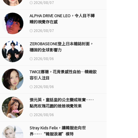
2026/08/07
ALPHA DRIVE ONE LEO，令人目不轉
睛的視覺存在感
2026/08/07
ZEROBASEONE登上日本雜誌封面，
穩固的全球影響力
2026/08/06
TWICE娜璉，花背景感性自拍…精緻妝
容引人注目
2026/08/06
張元英，童話里的公主變成現實……
點亮玫瑰花園的娃娃視覺效果
2026/08/06
Stray Kids Felix，讓韓服走向世
界……“韓服浪潮”模特