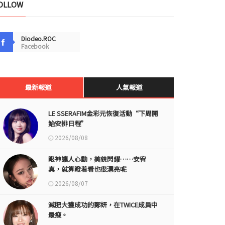
OLLOW
Diodeo.ROC
Facebook
最新報道
人氣報道
LE SSERAFIM金彩元恢復活動“下周開
始安排日程”
2026/08/08
眼神讓人心動，美貌閃耀……安宥
真，就算瞪着看也很漂亮呢
2026/08/07
減肥大獲成功的鄭妍，在TWICE成員中
最瘦。