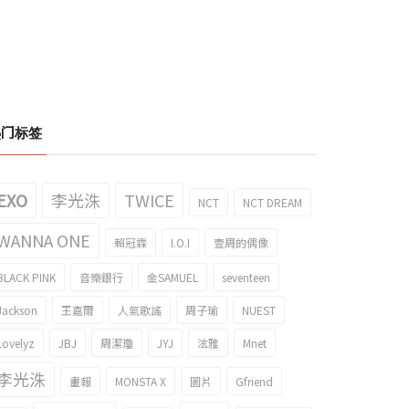
热门标签
EXO
李光洙
TWICE
NCT
NCT DREAM
WANNA ONE
賴冠霖
I.O.I
壹周的偶像
BLACK PINK
音樂銀行
金SAMUEL
seventeen
Jackson
王嘉爾
人氣歌謠
周子瑜
NUEST
Lovelyz
JBJ
周潔瓊
JYJ
泫雅
Mnet
李光洙
畫報
MONSTA X
圖片
Gfriend