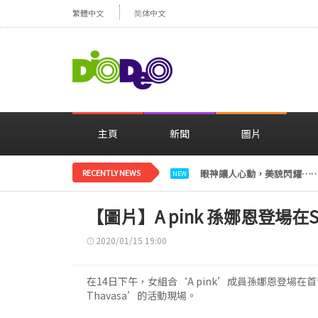
繁體中文
简体中文
主頁
新聞
圖片
RECENTLY NEWS
眼神讓人心動，美貌閃耀…
NEW
【圖片】A pink 孫娜恩登場在Sa
2020/01/15 19:00
在14日下午，女組合‘A pink’成員孫娜恩登場在
Thavasa’的活動現場。