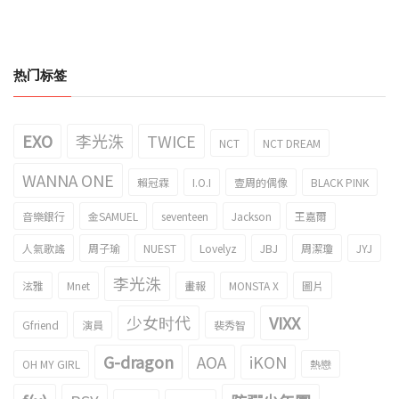
热门标签
EXO
李光洙
TWICE
NCT
NCT DREAM
WANNA ONE
賴冠霖
I.O.I
壹周的偶像
BLACK PINK
音樂銀行
金SAMUEL
seventeen
Jackson
王嘉爾
人氣歌謠
周子瑜
NUEST
Lovelyz
JBJ
周潔瓊
JYJ
李光洙
泫雅
Mnet
畫報
MONSTA X
圖片
少女时代
VIXX
Gfriend
演員
裴秀智
G-dragon
AOA
iKON
OH MY GIRL
熱戀