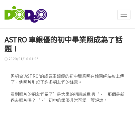
Toggl
navig
ASTRO 車銀優的初中畢業照成為了話
題！
2020/01/10 01:05
男組合'ASTRO'的成員車銀優的初中畢業照在韓國網站被上傳
了，他照片引起了許多網友們的註意。
看到照片的網友們留了’是大家的初戀感覺吧‘、’那個是新
過去照片嗎？‘、’初中的銀優非常可愛‘等評論。