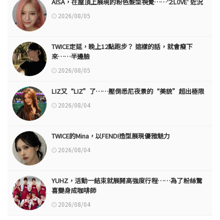
AISA，在屋頂上展現的粉色髮型視覺……'2:L0VE' 近況
2026/08/05
TWICE定延，晚上12點跑步？ 這樣的話，就會瘦下
來……半邊臉
2026/08/05
LIZ又“LIZ”了……壓倒悉尼夜景的“美貌”超出極限
2026/08/04
TWICE的Mina，以FENDI造型展現優雅魅力
2026/08/04
YUHZ，活動一結束就展開高強度行程……為了粉絲驚
喜變身成咖啡師
2026/08/04