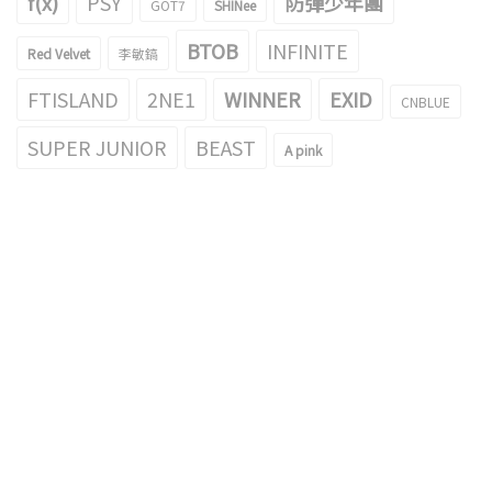
f(x)
PSY
防彈少年團
GOT7
SHINee
BTOB
INFINITE
Red Velvet
李敏鎬
FTISLAND
2NE1
WINNER
EXID
CNBLUE
SUPER JUNIOR
BEAST
A pink