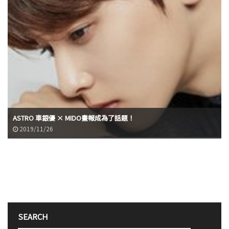
ASTRO 車銀優 × MIDO畫報成為了話題！
2019/11/26
SEARCH