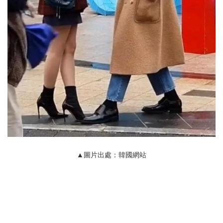
▲圖片出處：韓國網站