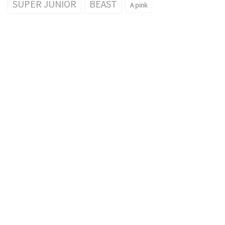
SUPER JUNIOR
BEAST
A pink