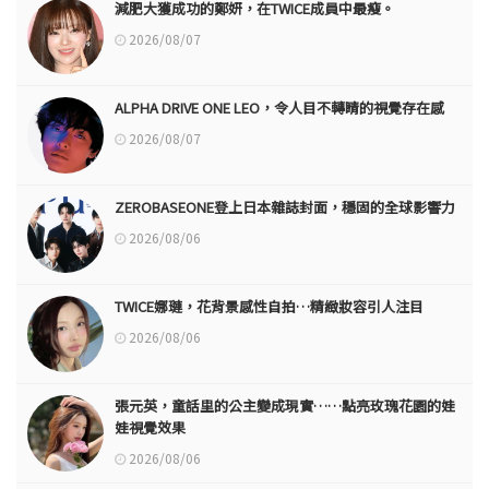
減肥大獲成功的鄭妍，在TWICE成員中最瘦。
2026/08/07
ALPHA DRIVE ONE LEO，令人目不轉睛的視覺存在感
2026/08/07
ZEROBASEONE登上日本雜誌封面，穩固的全球影響力
2026/08/06
TWICE娜璉，花背景感性自拍…精緻妝容引人注目
2026/08/06
張元英，童話里的公主變成現實……點亮玫瑰花園的娃
娃視覺效果
2026/08/06