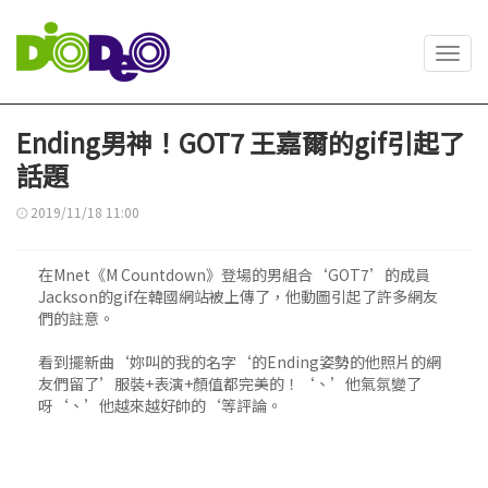
Toggl
navig
Ending男神！GOT7 王嘉爾的gif引起了
話題
2019/11/18 11:00
在Mnet《M Countdown》登場的男組合‘GOT7’的成員
Jackson的gif在韓國網站被上傳了，他動圖引起了許多網友
們的註意。
看到擺新曲‘妳叫的我的名字‘的Ending姿勢的他照片的網
友們留了’服裝+表演+顏值都完美的！‘、’他氣氛變了
呀‘、’他越來越好帥的‘等評論。