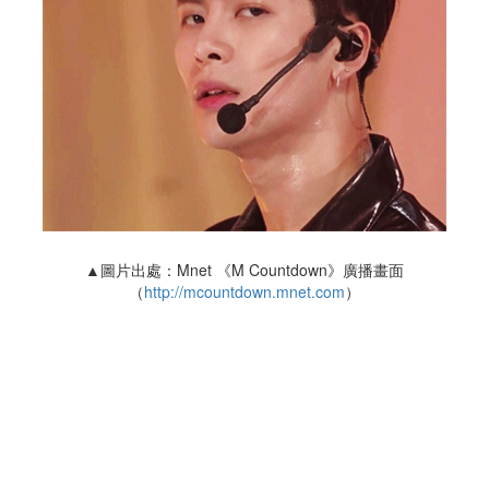
▲圖片出處：Mnet 《M Countdown》廣播畫面
（
http://mcountdown.mnet.com
）