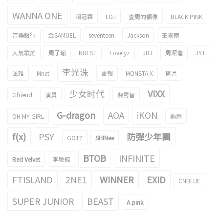
WANNA ONE
賴冠霖
I.O.I
壹周的偶像
BLACK PINK
音樂銀行
金SAMUEL
seventeen
Jackson
王嘉爾
人氣歌謠
周子瑜
NUEST
Lovelyz
JBJ
周潔瓊
JYJ
李光洙
泫雅
Mnet
畫報
MONSTA X
圖片
少女时代
VIXX
Gfriend
演員
裴秀智
G-dragon
AOA
iKON
OH MY GIRL
熱戀
f(x)
PSY
防彈少年團
GOT7
SHINee
BTOB
INFINITE
Red Velvet
李敏鎬
FTISLAND
2NE1
WINNER
EXID
CNBLUE
SUPER JUNIOR
BEAST
A pink