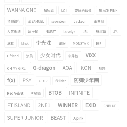
WANNA ONE
賴冠霖
I.O.I
壹周的偶像
BLACK PINK
音樂銀行
金SAMUEL
seventeen
Jackson
王嘉爾
人氣歌謠
周子瑜
NUEST
Lovelyz
JBJ
周潔瓊
JYJ
李光洙
泫雅
Mnet
畫報
MONSTA X
圖片
少女时代
VIXX
Gfriend
演員
裴秀智
G-dragon
AOA
iKON
OH MY GIRL
熱戀
f(x)
PSY
防彈少年團
GOT7
SHINee
BTOB
INFINITE
Red Velvet
李敏鎬
FTISLAND
2NE1
WINNER
EXID
CNBLUE
SUPER JUNIOR
BEAST
A pink