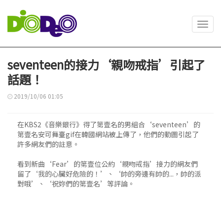
Toggl
navig
seventeen的接力‘親吻戒指’引起了
話題！
2019/10/06 01:05
在KBS2《音樂銀行》得了第壹名的男組合‘seventeen’的
第壹名安可舞臺gif在韓國網站被上傳了，他們的動圖引起了
許多網友們的註意。
看到新曲‘Fear’的第壹位公約‘親吻戒指’接力的網友們
留了‘我的心臟好危險的！’、‘帥的旁邊有帥的...，帥的派
對哦’、‘祝妳們的第壹名’等評論。