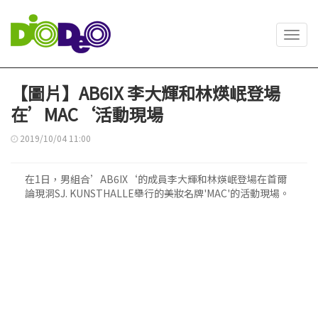
Toggl
navig
【圖片】AB6IX 李大輝和林煐岷登場
在’MAC‘活動現場
2019/10/04 11:00
在1日，男組合’AB6IX‘的成員李大輝和林煐岷登場在首爾
論現洞SJ. KUNSTHALLE舉行的美妝名牌'MAC'的活動現場。