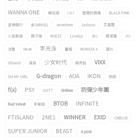
WANNA ONE
賴冠霖
I.O.I
壹周的偶像
BLACK PINK
音樂銀行
金SAMUEL
seventeen
Jackson
王嘉爾
人氣歌謠
周子瑜
NUEST
Lovelyz
JBJ
周潔瓊
JYJ
李光洙
泫雅
Mnet
畫報
MONSTA X
圖片
少女时代
VIXX
Gfriend
演員
裴秀智
G-dragon
AOA
iKON
OH MY GIRL
熱戀
f(x)
PSY
防彈少年團
GOT7
SHINee
BTOB
INFINITE
Red Velvet
李敏鎬
FTISLAND
2NE1
WINNER
EXID
CNBLUE
SUPER JUNIOR
BEAST
A pink