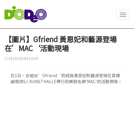
Toggl
navig
【圖片】Gfriend 黃恩妃和藝源登場
在’MAC‘活動現場
2019/10/04 10:05
在1日，女組合’Gfriend‘的成員黃恩妃和藝源登場在首爾
論現洞SJ. KUNSTHALLE舉行的美妝名牌'MAC'的活動現場。