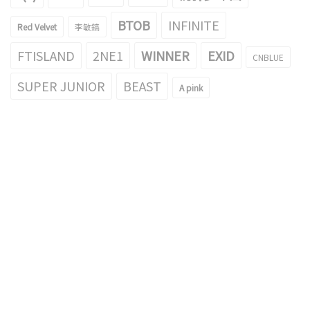
BTOB
INFINITE
Red Velvet
李敏鎬
FTISLAND
2NE1
WINNER
EXID
CNBLUE
SUPER JUNIOR
BEAST
A pink