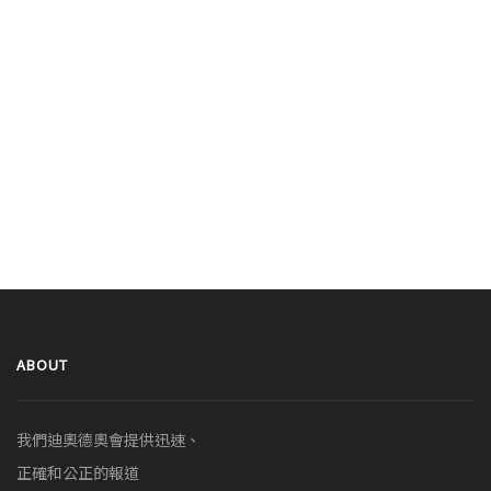
ABOUT
我們迪奧德奧會提供迅速、
正確和公正的報道