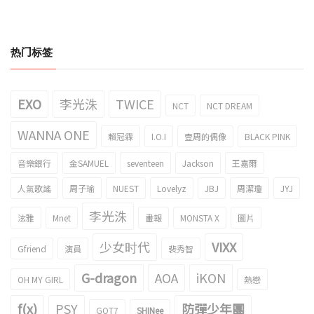
热门标签
EXO
李光洙
TWICE
NCT
NCT DREAM
WANNA ONE
賴冠霖
I.O.I
壹周的偶像
BLACK PINK
音樂銀行
金SAMUEL
seventeen
Jackson
王嘉爾
人氣歌謠
周子瑜
NUEST
Lovelyz
JBJ
周潔瓊
JYJ
李光洙
泫雅
Mnet
畫報
MONSTA X
圖片
少女时代
VIXX
Gfriend
演員
裴秀智
G-dragon
AOA
iKON
OH MY GIRL
熱戀
f(x)
PSY
防彈少年團
GOT7
SHINee