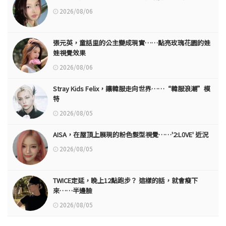
2026/08/06
張元英，童話里的公主變成現實……點亮玫瑰花園的娃
娃視覺效果
2026/08/06
Stray Kids Felix，讓韓服走向世界……“韓服浪潮”模
特
2026/08/05
AISA，在屋頂上展現的粉色髮型視覺……'2:L0VE' 近況
2026/08/05
TWICE定延，晚上12點跑步？ 這樣的話，就會瘦下
來……半邊臉
2026/08/05