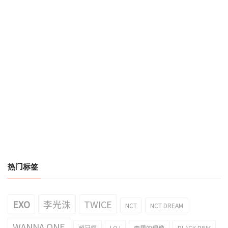
热门标签
EXO
李光洙
TWICE
NCT
NCT DREAM
WANNA ONE
賴冠霖
I.O.I
壹周的偶像
BLACK PINK