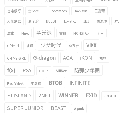
音樂銀行
金SAMUEL
seventeen
Jackson
王嘉爾
人氣歌謠
周子瑜
NUEST
Lovelyz
JBJ
周潔瓊
JYJ
李光洙
泫雅
Mnet
畫報
MONSTA X
圖片
少女时代
VIXX
Gfriend
演員
裴秀智
G-dragon
AOA
iKON
OH MY GIRL
熱戀
f(x)
PSY
防彈少年團
GOT7
SHINee
BTOB
INFINITE
Red Velvet
李敏鎬
FTISLAND
2NE1
WINNER
EXID
CNBLUE
SUPER JUNIOR
BEAST
A pink