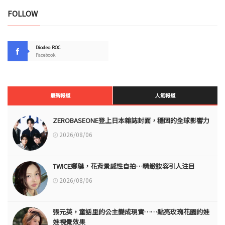
FOLLOW
Diodeo.ROC
Facebook
最新報道
人氣報道
ZEROBASEONE登上日本雜誌封面，穩固的全球影響力
2026/08/06
TWICE娜璉，花背景感性自拍…精緻妝容引人注目
2026/08/06
張元英，童話里的公主變成現實……點亮玫瑰花園的娃
娃視覺效果