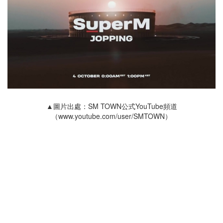
▲圖片出處：SM TOWN公式YouTube頻道
（www.youtube.com/user/SMTOWN）