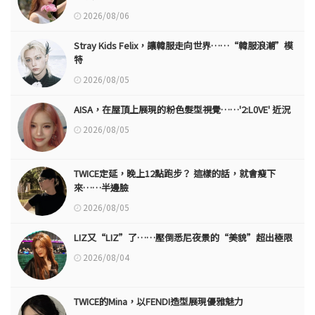
2026/08/06
Stray Kids Felix，讓韓服走向世界……“韓服浪潮”模
特
2026/08/05
AISA，在屋頂上展現的粉色髮型視覺……'2:L0VE' 近況
2026/08/05
TWICE定延，晚上12點跑步？ 這樣的話，就會瘦下
來……半邊臉
2026/08/05
LIZ又“LIZ”了……壓倒悉尼夜景的“美貌”超出極限
2026/08/04
TWICE的Mina，以FENDI造型展現優雅魅力