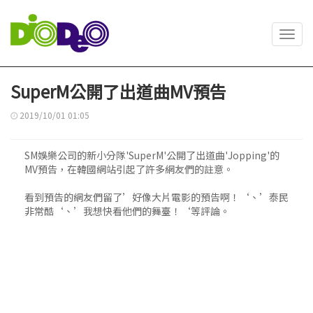
Toggl
navig
SuperM公開了出道曲MV預告
2019/10/01 01:05
SM娛樂公司的新小分隊'SuperM'公開了出道曲'Jopping'的
MV預告，在韓國網站引起了許多網友們的註意。
看到預告的網友們留了’好像大片電影的預告啊！‘、’泰民
非常酷‘、’我想快看他們的舞臺！‘等評論。