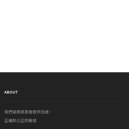
ABOUT
我們迪奧德奧會提供迅速、
正確和公正的報道