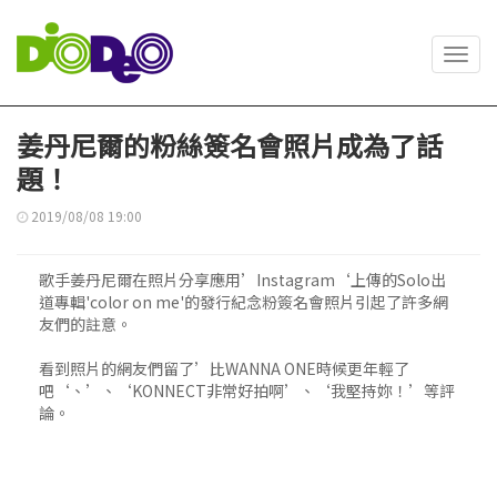
Toggl
navig
姜丹尼爾的粉絲簽名會照片成為了話
題！
2019/08/08 19:00
歌手姜丹尼爾在照片分享應用’Instagram‘上傳的Solo出
道專輯'color on me'的發行紀念粉簽名會照片引起了許多網
友們的註意。
看到照片的網友們留了’比WANNA ONE時候更年輕了
吧‘、’、‘KONNECT非常好拍啊’、‘我堅持妳！’等評
論。