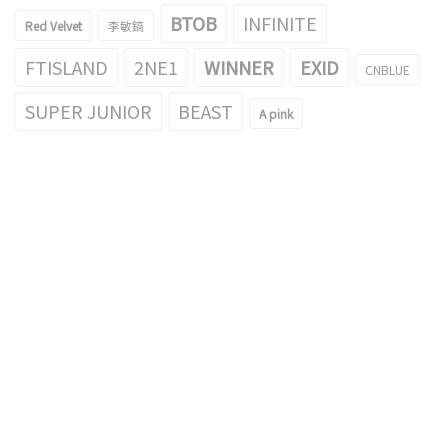
BTOB
INFINITE
Red Velvet
李敏鎬
FTISLAND
2NE1
WINNER
EXID
CNBLUE
SUPER JUNIOR
BEAST
A pink