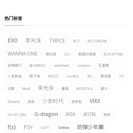
热门标签
EXO
李光洙
TWICE
NCT
NCT DREAM
WANNA ONE
賴冠霖
I.O.I
壹周的偶像
BLACK PINK
音樂銀行
金SAMUEL
seventeen
Jackson
王嘉爾
人氣歌謠
周子瑜
NUEST
Lovelyz
JBJ
周潔瓊
JYJ
李光洙
泫雅
Mnet
畫報
MONSTA X
圖片
少女时代
VIXX
Gfriend
演員
裴秀智
G-dragon
AOA
iKON
OH MY GIRL
熱戀
f(x)
PSY
防彈少年團
GOT7
SHINee