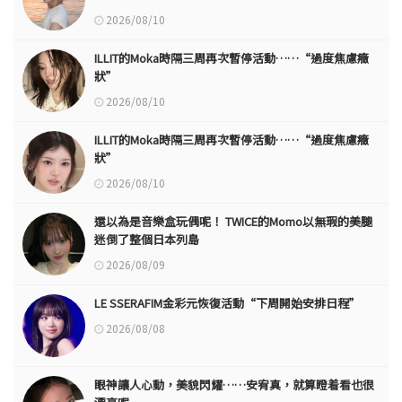
2026/08/10
ILLIT的Moka時隔三周再次暫停活動……“過度焦慮癥
狀”
2026/08/10
ILLIT的Moka時隔三周再次暫停活動……“過度焦慮癥
狀”
2026/08/10
還以為是音樂盒玩偶呢！ TWICE的Momo以無瑕的美腿
迷倒了整個日本列島
2026/08/09
LE SSERAFIM金彩元恢復活動“下周開始安排日程”
2026/08/08
眼神讓人心動，美貌閃耀……安宥真，就算瞪着看也很