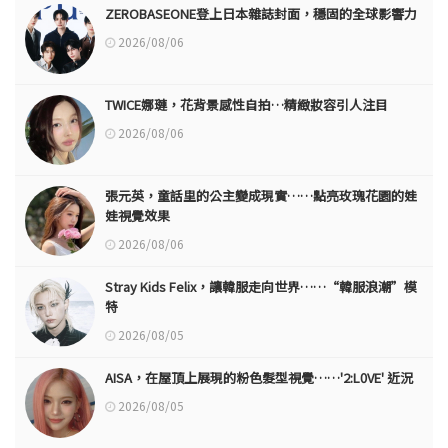
ZEROBASEONE登上日本雜誌封面，穩固的全球影響力
2026/08/06
TWICE娜璉，花背景感性自拍…精緻妝容引人注目
2026/08/06
張元英，童話里的公主變成現實……點亮玫瑰花園的娃
娃視覺效果
2026/08/06
Stray Kids Felix，讓韓服走向世界……“韓服浪潮”模
特
2026/08/05
AISA，在屋頂上展現的粉色髮型視覺……'2:L0VE' 近況
2026/08/05