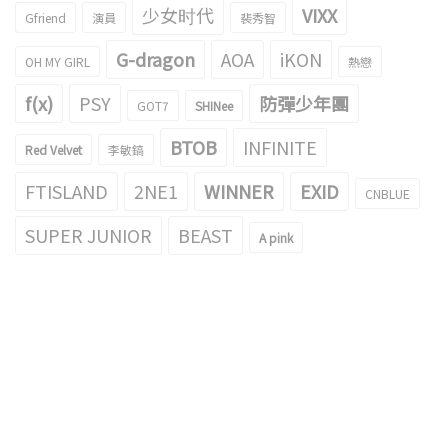
少女时代
VIXX
Gfriend
演員
裴秀智
G-dragon
AOA
iKON
OH MY GIRL
熱戀
f(x)
PSY
防彈少年團
GOT7
SHINee
BTOB
INFINITE
Red Velvet
李敏鎬
FTISLAND
2NE1
WINNER
EXID
CNBLUE
SUPER JUNIOR
BEAST
A pink