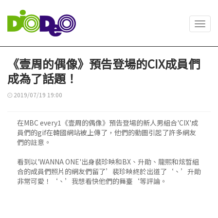
Toggl
navig
《壹周的偶像》預告登場的CIX成員們
成為了話題！
2019/07/19 19:00
在MBC every1《壹周的偶像》預告登場的新人男組合'CIX'成
員們的gif在韓國網站被上傳了，他們的動圖引起了許多網友
們的註意。
看到以'WANNA ONE'出身裴珍映和BX、升勛、龍熙和炫晳組
合的成員們照片的網友們留了’裴珍映終於出道了‘、’升勛
非常可愛！‘、’我想看快他們的舞臺‘等評論。