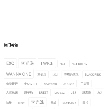
热门标签
EXO
李光洙
TWICE
NCT
NCT DREAM
WANNA ONE
賴冠霖
I.O.I
壹周的偶像
BLACK PINK
音樂銀行
金SAMUEL
seventeen
Jackson
王嘉爾
人氣歌謠
周子瑜
NUEST
Lovelyz
JBJ
周潔瓊
JYJ
李光洙
泫雅
Mnet
畫報
MONSTA X
圖片