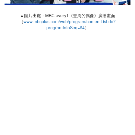
▲圖片出處：MBC every1《壹周的偶像》廣播畫面
（
www.mbcplus.com/web/program/contentList.do?
programInfoSeq=64
）