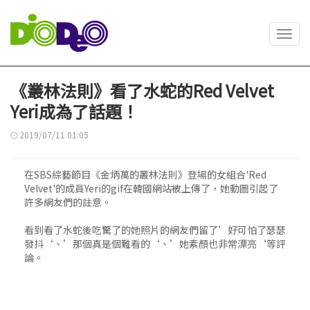
Toggl
navig
《叢林法則》看了水蛇的Red Velvet
Yeri成為了話題！
2019/07/11 01:05
在SBS綜藝節目《金炳萬的叢林法則》登場的女組合'Red
Velvet'的成員Yeri的gif在韓國網站被上傳了，她動圖引起了
許多網友們的註意。
看到看了水蛇後吃驚了的她照片的網友們留了’好可怕了瑟瑟
發抖‘、’那個真是個難看的‘、’她素顏也非常漂亮‘等評
論。