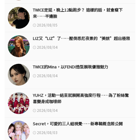
TWICE定延，晚上12點跑步？ 這樣的話，就會瘦下
來……半邊臉
2026/08/05
LIZ又“LIZ”了……壓倒悉尼夜景的“美貌”超出極限
2026/08/04
TWICE的Mina，以FENDI造型展現優雅魅力
2026/08/04
YUHZ，活動一結束就展開高強度行程……為了粉絲驚
喜變身成咖啡師
2026/08/04
Secret，可愛的三人組視覺……新專輯概念照公開
2026/08/03