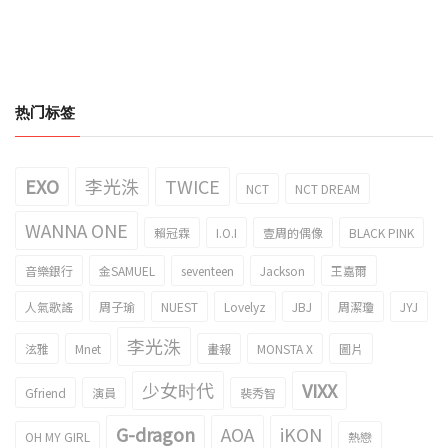
热门标签
EXO
李光洙
TWICE
NCT
NCT DREAM
WANNA ONE
賴冠霖
I.O.I
壹周的偶像
BLACK PINK
音樂銀行
金SAMUEL
seventeen
Jackson
王嘉爾
人氣歌謠
周子瑜
NUEST
Lovelyz
JBJ
周潔瓊
JYJ
李光洙
泫雅
Mnet
畫報
MONSTA X
圖片
少女时代
VIXX
Gfriend
演員
裴秀智
G-dragon
AOA
iKON
OH MY GIRL
熱戀