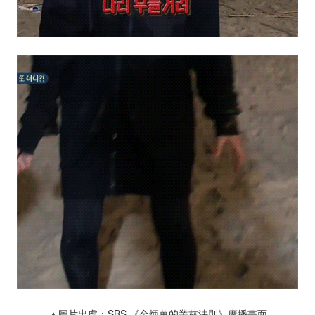
▲圖片出處：SBS 《金炳萬的叢林法則》廣播畫面