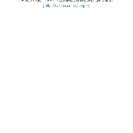
（
http://tv.sbs.co.kr/jungle
）