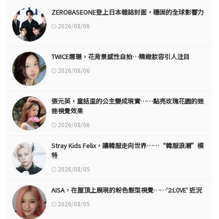
ZEROBASEONE登上日本雜誌封面，穩固的全球影響力
2026/08/06
TWICE娜璉，花背景感性自拍…精緻妝容引人注目
2026/08/06
張元英，童話里的公主變成現實……點亮玫瑰花園的娃
娃視覺效果
2026/08/06
Stray Kids Felix，讓韓服走向世界……“韓服浪潮”模
特
2026/08/05
AISA，在屋頂上展現的粉色髮型視覺……'2:L0VE' 近況
2026/08/05