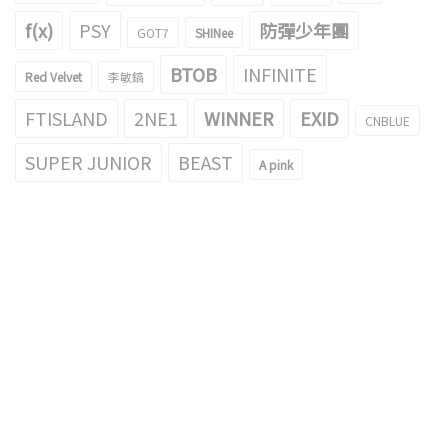
f(x)
PSY
防彈少年團
GOT7
SHINee
BTOB
INFINITE
Red Velvet
李敏鎬
FTISLAND
2NE1
WINNER
EXID
CNBLUE
SUPER JUNIOR
BEAST
A pink