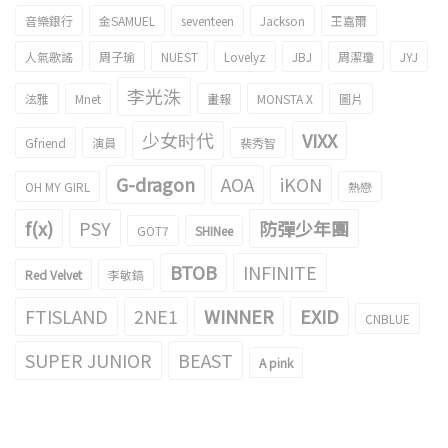
音樂銀行
金SAMUEL
seventeen
Jackson
王嘉爾
人氣歌謠
周子瑜
NUEST
Lovelyz
JBJ
周潔瓊
JYJ
李光洙
泫雅
Mnet
畫報
MONSTA X
圖片
少女时代
VIXX
Gfriend
演員
裴秀智
G-dragon
AOA
iKON
OH MY GIRL
熱戀
f(x)
PSY
防彈少年團
GOT7
SHINee
BTOB
INFINITE
Red Velvet
李敏鎬
FTISLAND
2NE1
WINNER
EXID
CNBLUE
SUPER JUNIOR
BEAST
A pink