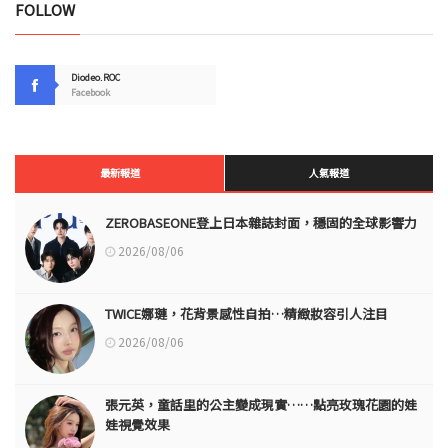
FOLLOW
Diodeo.ROC
Facebook
最新報道
人氣報道
ZEROBASEONE登上日本雜誌封面，穩固的全球影響力
2026/08/06
TWICE娜璉，花背景感性自拍…精緻妝容引人注目
2026/08/06
張元英，童話里的公主變成現實……點亮玫瑰花園的娃
娃視覺效果