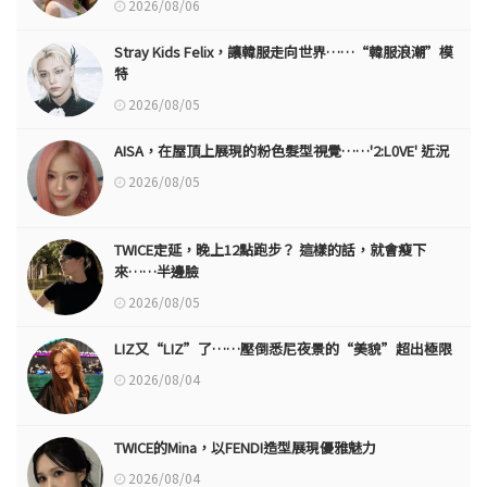
2026/08/06
Stray Kids Felix，讓韓服走向世界……“韓服浪潮”模
特
2026/08/05
AISA，在屋頂上展現的粉色髮型視覺……'2:L0VE' 近況
2026/08/05
TWICE定延，晚上12點跑步？ 這樣的話，就會瘦下
來……半邊臉
2026/08/05
LIZ又“LIZ”了……壓倒悉尼夜景的“美貌”超出極限
2026/08/04
TWICE的Mina，以FENDI造型展現優雅魅力
2026/08/04