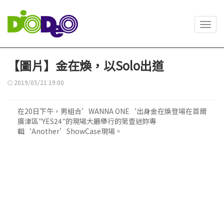
Toggl
navig
【圖片】金在煥，以Solo出道
2019/05/21 19:00
在20日下午，男組合’WANNA ONE‘出身金在煥登場在首爾
廣津區"YES24"的現場大廳舉行的第壹迷妳專
輯‘Another’ShowCase現場。