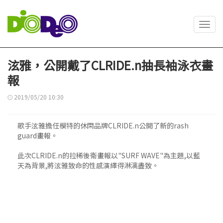
Toggl
navig
泫雅，公開戴了CLRIDE.n抽長袖泳衣畫
報
2019/05/20 10:30
歌手泫雅擔任模特的休閑品牌CLRIDE.n公開了新的rash
guard畫報。
此次CLRIDE.n的拉稀後衛畫報以"SURF WAVE"為主題,以藍
天為背景,將泫雅致命的性感演繹得淋漓盡致。