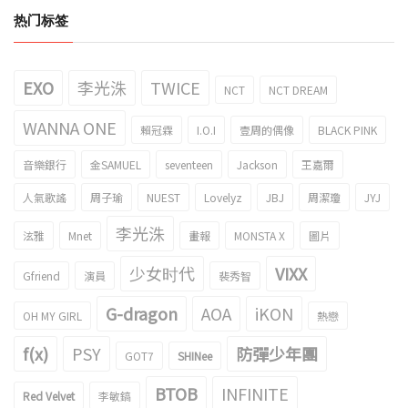
热门标签
EXO
李光洙
TWICE
NCT
NCT DREAM
WANNA ONE
賴冠霖
I.O.I
壹周的偶像
BLACK PINK
音樂銀行
金SAMUEL
seventeen
Jackson
王嘉爾
人氣歌謠
周子瑜
NUEST
Lovelyz
JBJ
周潔瓊
JYJ
李光洙
泫雅
Mnet
畫報
MONSTA X
圖片
少女时代
VIXX
Gfriend
演員
裴秀智
G-dragon
AOA
iKON
OH MY GIRL
熱戀
f(x)
PSY
防彈少年團
GOT7
SHINee
BTOB
INFINITE
Red Velvet
李敏鎬