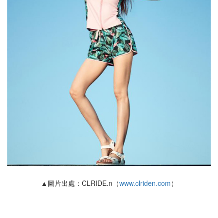
▲圖片出處：CLRIDE.n（
www.clriden.com
）