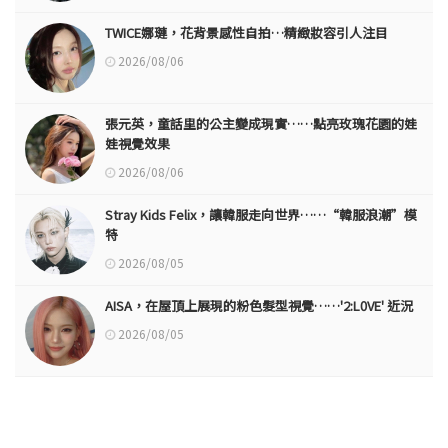
TWICE娜璉，花背景感性自拍…精緻妝容引人注目
2026/08/06
張元英，童話里的公主變成現實……點亮玫瑰花園的娃
娃視覺效果
2026/08/06
Stray Kids Felix，讓韓服走向世界……“韓服浪潮”模
特
2026/08/05
AISA，在屋頂上展現的粉色髮型視覺……'2:L0VE' 近況
2026/08/05