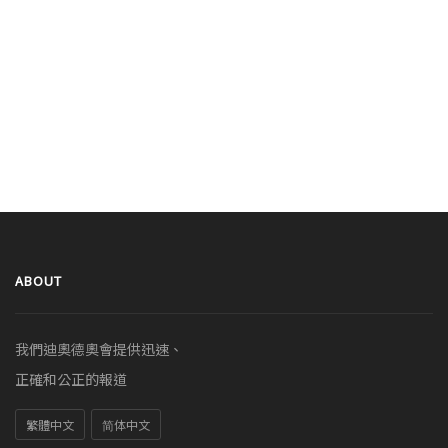
ABOUT
我們迪奧德奧會提供迅速、
正確和公正的報道
繁體中文
简体中文