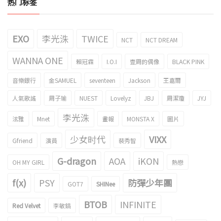
热门标签
EXO
李光洙
TWICE
NCT
NCT DREAM
WANNA ONE
賴冠霖
I.O.I
壹周的偶像
BLACK PINK
音樂銀行
金SAMUEL
seventeen
Jackson
王嘉爾
人氣歌謠
周子瑜
NUEST
Lovelyz
JBJ
周潔瓊
JYJ
李光洙
泫雅
Mnet
畫報
MONSTA X
圖片
少女时代
VIXX
Gfriend
演員
裴秀智
G-dragon
AOA
iKON
OH MY GIRL
熱戀
f(x)
PSY
防彈少年團
GOT7
SHINee
BTOB
INFINITE
Red Velvet
李敏鎬