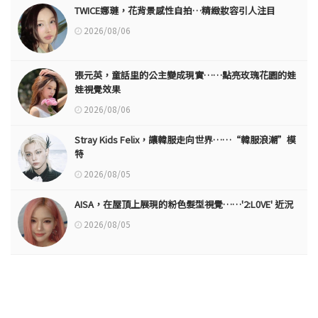
TWICE娜璉，花背景感性自拍…精緻妝容引人注目
2026/08/06
張元英，童話里的公主變成現實……點亮玫瑰花園的娃
娃視覺效果
2026/08/06
Stray Kids Felix，讓韓服走向世界……“韓服浪潮”模
特
2026/08/05
AISA，在屋頂上展現的粉色髮型視覺……'2:L0VE' 近況
2026/08/05