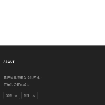
ABOUT
我們迪奧德奧會提供迅速、
正確和公正的報道
繁體中文
简体中文