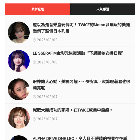
最新報道
人氣報道
還以為是音樂盒玩偶呢！ TWICE的Momo以無瑕的美腿
迷倒了整個日本列島
2026/08/09
LE SSERAFIM金彩元恢復活動“下周開始安排日程”
2026/08/08
眼神讓人心動，美貌閃耀……安宥真，就算瞪着看也很
漂亮呢
2026/08/07
減肥大獲成功的鄭妍，在TWICE成員中最瘦。
2026/08/07
ALPHA DRIVE ONE LEO，令人目不轉睛的視覺存在感