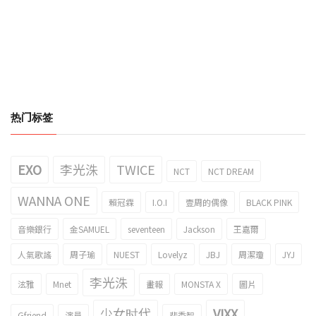
热门标签
EXO
李光洙
TWICE
NCT
NCT DREAM
WANNA ONE
賴冠霖
I.O.I
壹周的偶像
BLACK PINK
音樂銀行
金SAMUEL
seventeen
Jackson
王嘉爾
人氣歌謠
周子瑜
NUEST
Lovelyz
JBJ
周潔瓊
JYJ
李光洙
泫雅
Mnet
畫報
MONSTA X
圖片
少女时代
VIXX
Gfriend
演員
裴秀智