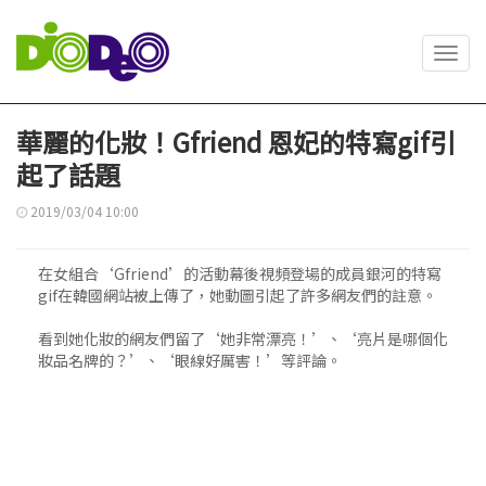
Toggl
navig
華麗的化妝！Gfriend 恩妃的特寫gif引
起了話題
2019/03/04 10:00
在女組合‘Gfriend’的活動幕後視頻登場的成員銀河的特寫
gif在韓國網站被上傳了，她動圖引起了許多網友們的註意。
看到她化妝的網友們留了‘她非常漂亮！’、‘亮片是哪個化
妝品名牌的？’、‘眼線好厲害！’等評論。