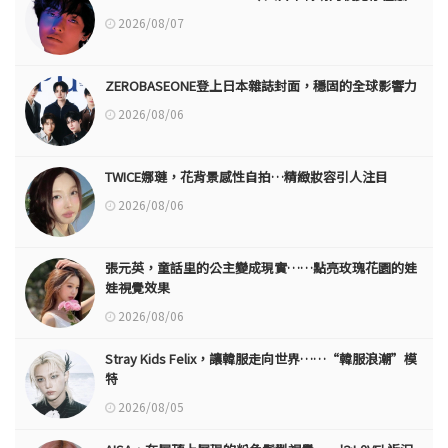
2026/08/07
ZEROBASEONE登上日本雜誌封面，穩固的全球影響力
2026/08/06
TWICE娜璉，花背景感性自拍…精緻妝容引人注目
2026/08/06
張元英，童話里的公主變成現實……點亮玫瑰花園的娃
娃視覺效果
2026/08/06
Stray Kids Felix，讓韓服走向世界……“韓服浪潮”模
特
2026/08/05