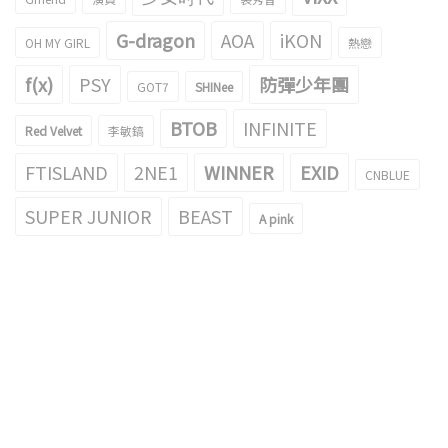
G-dragon
AOA
iKON
OH MY GIRL
熱戀
f(x)
PSY
防彈少年團
GOT7
SHINee
BTOB
INFINITE
Red Velvet
李敏鎬
FTISLAND
2NE1
WINNER
EXID
CNBLUE
SUPER JUNIOR
BEAST
A pink