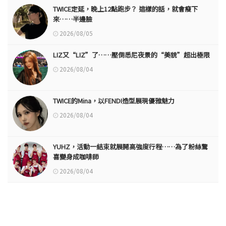
TWICE定延，晚上12點跑步？ 這樣的話，就會瘦下
來……半邊臉
2026/08/05
LIZ又“LIZ”了……壓倒悉尼夜景的“美貌”超出極限
2026/08/04
TWICE的Mina，以FENDI造型展現優雅魅力
2026/08/04
YUHZ，活動一結束就展開高強度行程……為了粉絲驚
喜變身成咖啡師
2026/08/04