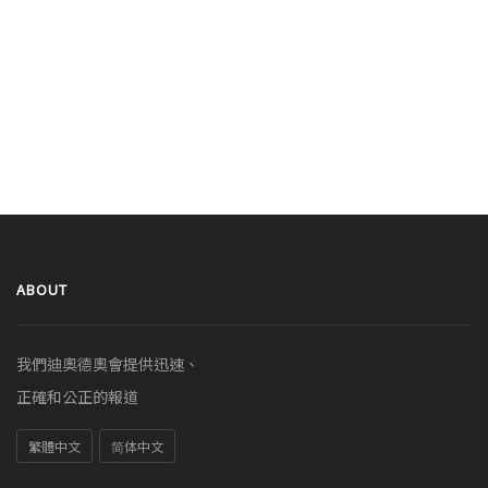
ABOUT
我們迪奧德奧會提供迅速、
正確和公正的報道
繁體中文
简体中文