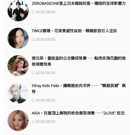
ZEROBASEONE登上日本雜誌封面，穩固的全球影響力
2026/08/06
TWICE娜璉，花背景感性自拍…精緻妝容引人注目
2026/08/06
張元英，童話里的公主變成現實……點亮玫瑰花園的娃
娃視覺效果
2026/08/06
Stray Kids Felix，讓韓服走向世界……“韓服浪潮”模
特
2026/08/05
AISA，在屋頂上展現的粉色髮型視覺……'2:L0VE' 近況
2026/08/05