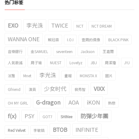
热门标签
EXO
李光洙
TWICE
NCT
NCT DREAM
WANNA ONE
賴冠霖
I.O.I
壹周的偶像
BLACK PINK
音樂銀行
金SAMUEL
seventeen
Jackson
王嘉爾
人氣歌謠
周子瑜
NUEST
Lovelyz
JBJ
周潔瓊
JYJ
李光洙
泫雅
Mnet
畫報
MONSTA X
圖片
少女时代
VIXX
Gfriend
演員
裴秀智
G-dragon
AOA
iKON
OH MY GIRL
熱戀
f(x)
PSY
防彈少年團
GOT7
SHINee
BTOB
INFINITE
Red Velvet
李敏鎬