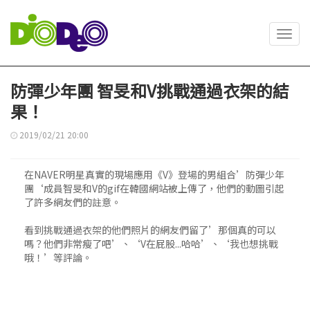
Toggl
navig
防彈少年團 智旻和V挑戰通過衣架的結
果！
2019/02/21 20:00
在NAVER明星真實的現場應用《V》登場的男組合’防彈少年
團‘成員智旻和V的gif在韓國網站被上傳了，他們的動圖引起
了許多網友們的註意。
看到挑戰通過衣架的他們照片的網友們留了’那個真的可以
嗎？他們非常瘦了吧’、‘V在屁股...哈哈’、‘我也想挑戰
哦！’等評論。