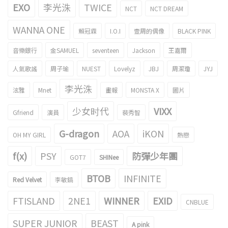
EXO
李光洙
TWICE
NCT
NCT DREAM
WANNA ONE
賴冠霖
I.O.I
壹周的偶像
BLACK PINK
音樂銀行
金SAMUEL
seventeen
Jackson
王嘉爾
人氣歌謠
周子瑜
NUEST
Lovelyz
JBJ
周潔瓊
JYJ
李光洙
泫雅
Mnet
畫報
MONSTA X
圖片
少女时代
VIXX
Gfriend
演員
裴秀智
G-dragon
AOA
iKON
OH MY GIRL
熱戀
f(x)
PSY
防彈少年團
GOT7
SHINee
BTOB
INFINITE
Red Velvet
李敏鎬
FTISLAND
2NE1
WINNER
EXID
CNBLUE
SUPER JUNIOR
BEAST
A pink