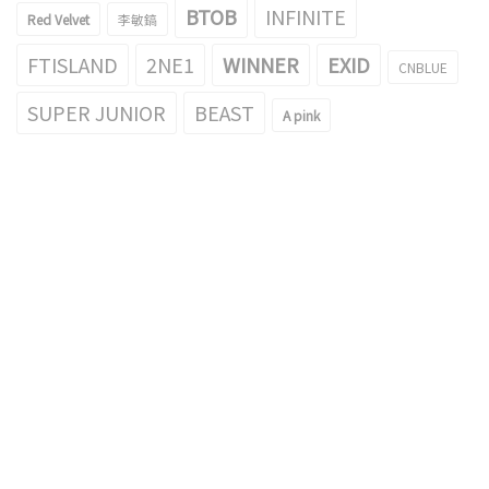
BTOB
INFINITE
Red Velvet
李敏鎬
FTISLAND
2NE1
WINNER
EXID
CNBLUE
SUPER JUNIOR
BEAST
A pink