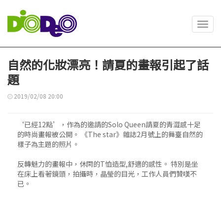
Toggl
navig
自然的化妝漂亮！請夏的畫報引起了話
題
2019/02/08 20:00
‘已經12點’，作為的邀請的Solo Queen請夏的青澀感十足
的時尚畫報被公開。 《The star》雜誌2月號上的舞臺自然的
樣子為主題的照片。
反轉魅力的畫報中，休閑的T恤造型,舒適的感性。 特別是坐
在床上看著鏡頭，拍攝時，晶瑩的目光，工作人員們贊嘆不
已。