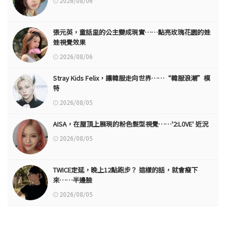
2026/08/06
張元英，童話里的公主變成現實……點亮玫瑰花園的娃
娃視覺效果
2026/08/06
Stray Kids Felix，讓韓服走向世界……“韓服浪潮”模
特
2026/08/05
AISA，在屋頂上展現的粉色髮型視覺……'2:L0VE' 近況
2026/08/05
TWICE定延，晚上12點跑步？ 這樣的話，就會瘦下
來……半邊臉
2026/08/05