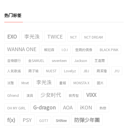
热门标签
EXO
李光洙
TWICE
NCT
NCT DREAM
WANNA ONE
賴冠霖
I.O.I
壹周的偶像
BLACK PINK
音樂銀行
金SAMUEL
seventeen
Jackson
王嘉爾
人氣歌謠
周子瑜
NUEST
Lovelyz
JBJ
周潔瓊
JYJ
李光洙
泫雅
Mnet
畫報
MONSTA X
圖片
少女时代
VIXX
Gfriend
演員
裴秀智
G-dragon
AOA
iKON
OH MY GIRL
熱戀
f(x)
PSY
防彈少年團
GOT7
SHINee