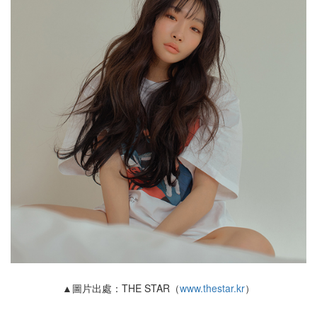
▲圖片出處：THE STAR（
www.thestar.kr
）