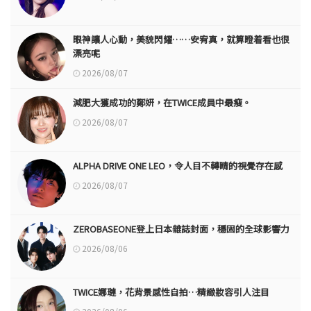
眼神讓人心動，美貌閃耀……安宥真，就算瞪着看也很
漂亮呢
2026/08/07
減肥大獲成功的鄭妍，在TWICE成員中最瘦。
2026/08/07
ALPHA DRIVE ONE LEO，令人目不轉睛的視覺存在感
2026/08/07
ZEROBASEONE登上日本雜誌封面，穩固的全球影響力
2026/08/06
TWICE娜璉，花背景感性自拍…精緻妝容引人注目