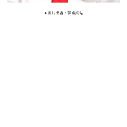
▲圖片出處：韓國網站