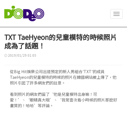
Toggl
navig
TXT TaeHyeon的兒童模特的時候照片
成為了話題！
2019/01/29 01:05
從Big Hit娛樂公司出道預定的新人男組合'TXT'的成員
TaeHyeon的兒童模特的時候的照片在韓國網站被上傳了，他
照片引起了許多網友們的註意。
看到照片的網友們留了‘他是兒童模特出身嘛！可
愛！’、‘眼睛真大哦’、‘我第壹次看小時候的照片那麽好
畫質的！哈哈’等評論。