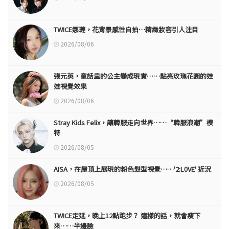
TWICE娜璉，花背景感性自拍…精緻妝容引人注目
2026/08/06
張元英，童話里的公主變成現實……點亮玫瑰花園的娃
娃視覺效果
2026/08/06
Stray Kids Felix，讓韓服走向世界……“韓服浪潮”模
特
2026/08/05
AISA，在屋頂上展現的粉色髮型視覺……'2:L0VE' 近況
2026/08/05
TWICE定延，晚上12點跑步？ 這樣的話，就會瘦下
來……半邊臉