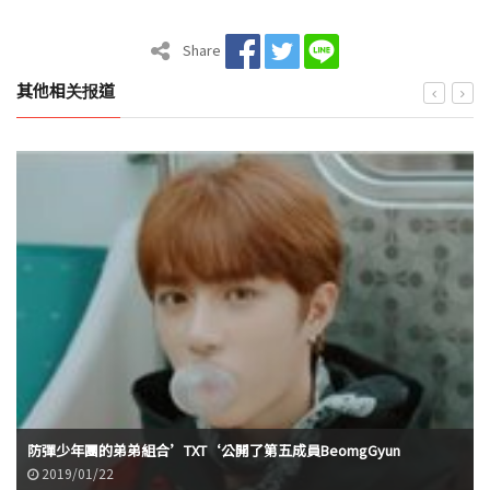
Share
其他相关报道
防彈少年團的弟弟組合’TXT‘公開了第五成員BeomgGyun
2019/01/22