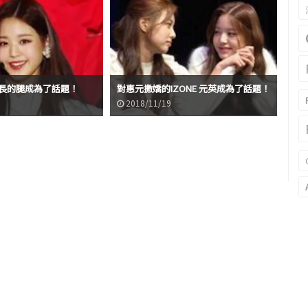
以兔
英的長的腿成為了話題！
對惠元撒嬌的IZONE 元英成為了話題！
成
2018/11/19
2