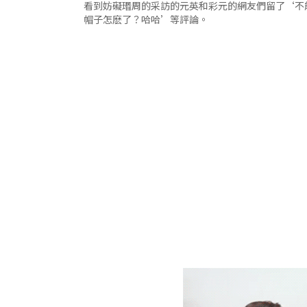
看到妨礙瑉周的采訪的元英和彩元的網友們留了‘不
帽子怎麽了？哈哈’等評論。