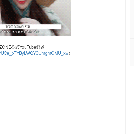
ONE公式YouTube頻道
nel/UCe_oTYByLWQYCUmgmOMU_xw
）