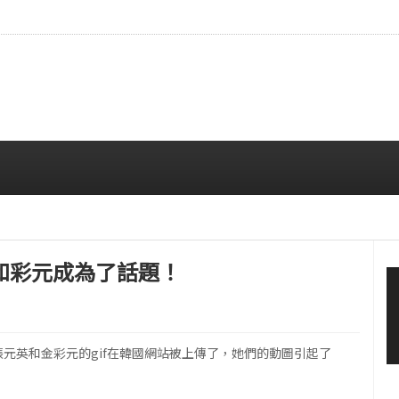
…安宥真，就算瞪着看也很漂亮呢
08/07 12:00 PM
英和彩元成為了話題！
、張元英和金彩元的gif在韓國網站被上傳了，她們的動圖引起了