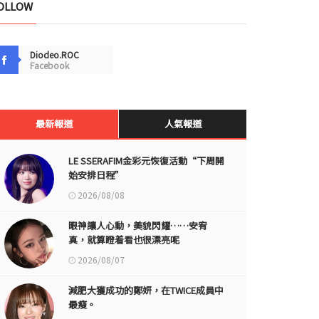
OLLOW
Diodeo.ROC
Facebook
最新報道
人氣報道
LE SSERAFIM金彩元恢復活動“下周開
始安排日程”
2026/08/08
眼神讓人心動，美貌閃耀……安宥
真，就算瞪着看也很漂亮呢
2026/08/07
減肥大獲成功的鄭妍，在TWICE成員中
最瘦。