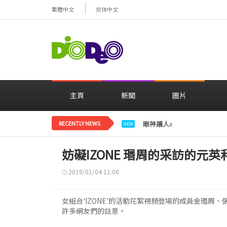
繁體中文
简体中文
主頁
新聞
圖片
RECENTLY NEWS
眼神讓人心動，美貌閃耀…
NEW
妨礙IZONE 瑉周的采訪的元
2019/01/04 11:00
女組合'IZONE'的活動花絮視頻登場的成員金瑉周
許多網友們的註意。