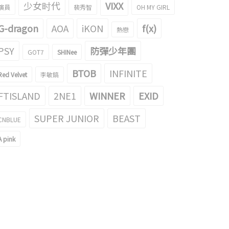
少女时代
VIXX
演員
裴秀智
OH MY GIRL
G-dragon
AOA
iKON
f(x)
熱戀
PSY
防彈少年團
GOT7
SHINee
子耳朵攻擊(?)瑉周的IZONE 元英
去了溫泉的IZONE成員們的gif引起了
為了話題！
題！
BTOB
INFINITE
Red Velvet
李敏鎬
018/11/13
2018/11/12
FTISLAND
2NE1
WINNER
EXID
SUPER JUNIOR
BEAST
CNBLUE
A pink