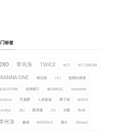
热门标签
EXO
李光洙
TWICE
NCT
NCT DREAM
WANNA ONE
賴冠霖
I.O.I
壹周的偶像
BLACK PINK
音樂銀行
金SAMUEL
seventeen
Jackson
王嘉爾
人氣歌謠
周子瑜
NUEST
Lovelyz
JBJ
周潔瓊
JYJ
泫雅
Mnet
李光洙
畫報
MONSTA X
圖片
Gfriend