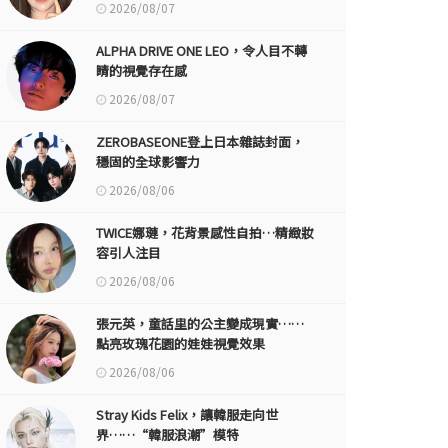
2026/08/07
ALPHA DRIVE ONE LEO，令人目不轉
睛的視覺存在感
2026/08/07
ZEROBASEONE登上日本雜誌封面，
穩固的全球影響力
2026/08/06
TWICE娜璉，花背景感性自拍…精緻妝
容引人注目
2026/08/06
張元英，童話里的公主變成現實……
點亮玫瑰花園的娃娃視覺效果
2026/08/06
Stray Kids Felix，讓韓服走向世
界……“韓服浪潮”模特