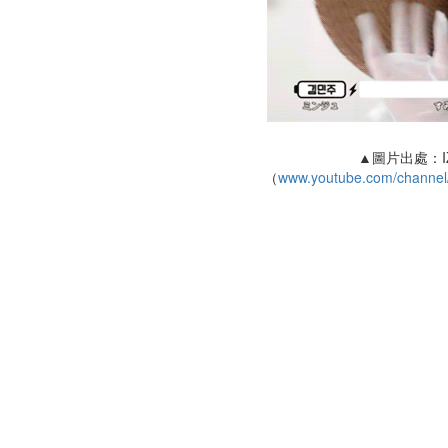
▲圖片出處：IZ
（
www.youtube.com/chan