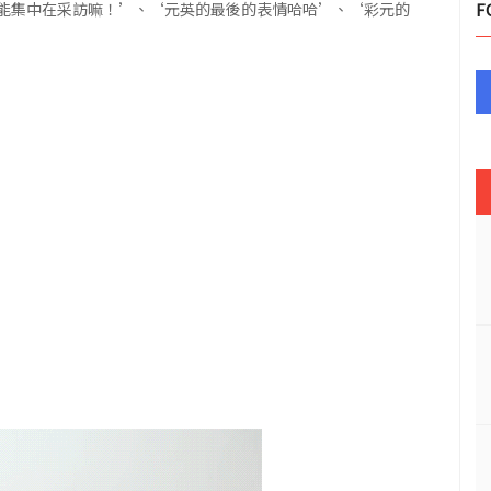
能集中在采訪嘛！’、‘元英的最後的表情哈哈’、‘彩元的
F