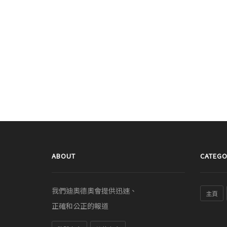
ABOUT
CATEGO
我們迪奧德奧會提供迅速、
主頁
正確和公正的報道