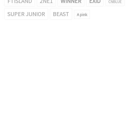
FTISLAND
2NE1
WINNER
EXID
CNBLUE
SUPER JUNIOR
BEAST
A pink