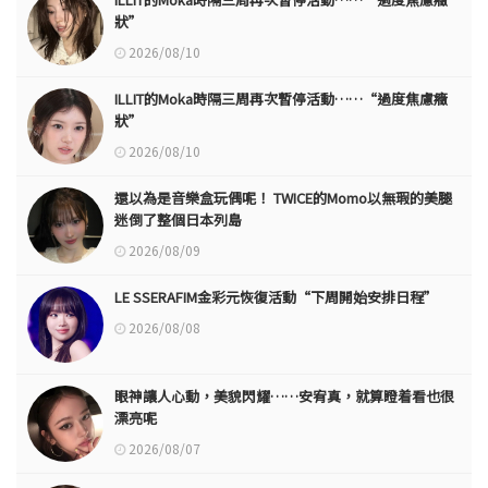
狀”
2026/08/10
ILLIT的Moka時隔三周再次暫停活動……“過度焦慮癥
狀”
2026/08/10
還以為是音樂盒玩偶呢！ TWICE的Momo以無瑕的美腿
迷倒了整個日本列島
2026/08/09
LE SSERAFIM金彩元恢復活動“下周開始安排日程”
2026/08/08
眼神讓人心動，美貌閃耀……安宥真，就算瞪着看也很
漂亮呢
2026/08/07