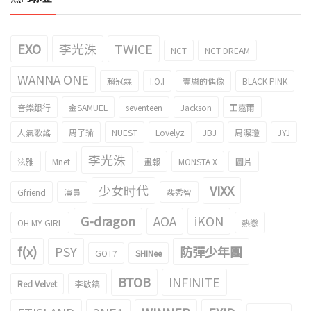
EXO
李光洙
TWICE
NCT
NCT DREAM
WANNA ONE
賴冠霖
I.O.I
壹周的偶像
BLACK PINK
音樂銀行
金SAMUEL
seventeen
Jackson
王嘉爾
人氣歌謠
周子瑜
NUEST
Lovelyz
JBJ
周潔瓊
JYJ
李光洙
泫雅
Mnet
畫報
MONSTA X
圖片
少女时代
VIXX
Gfriend
演員
裴秀智
G-dragon
AOA
iKON
OH MY GIRL
熱戀
f(x)
PSY
防彈少年團
GOT7
SHINee
BTOB
INFINITE
Red Velvet
李敏鎬