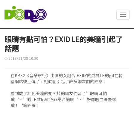
Toggl
navig
眼睛有點可怕？EXID LE的美瞳引起了
話題
2018/11/28 10:30
在KBS2《音樂銀行》出演的女組合'EXID'的成員LE的gif在韓
國網站被上傳了，她動圖引起了許多網友們的註意。
看到戴了紅色美瞳的她照片的網友們留了’眼睛可怕
哦‘、’對LE歐尼紅色非常合適啊‘、’好像吸血鬼壹樣
哦！‘等評論。