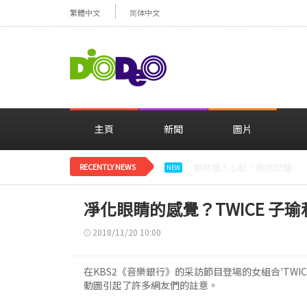
繁體中文
简体中文
主頁
新聞
圖片
RECENTLY NEWS
減肥大獲成功的鄭妍，在TWI
NEW
凈化眼睛的感覺？TWICE 子瑜和
2018/11/20 10:00
在KBS2《音樂銀行》的采訪節目登場的女組合'TWIC
動圖引起了許多網友們的註意。