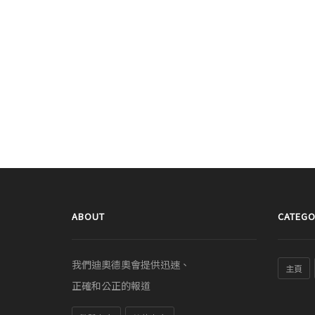
ABOUT
CATEGO
我們迪奧德奧會提供迅速、
主頁
正確和公正的報道