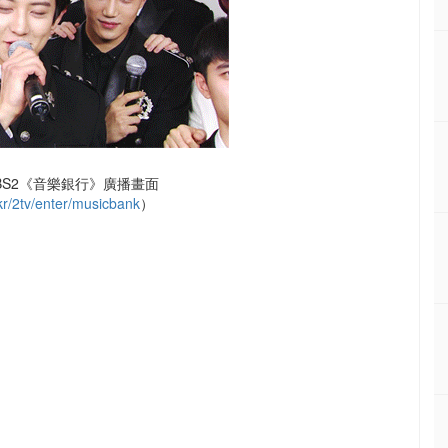
BS2《音樂銀行》廣播畫面
r/2tv/enter/musicbank
）