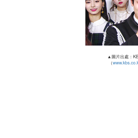
▲圖片出處：K
（
www.kbs.co.k