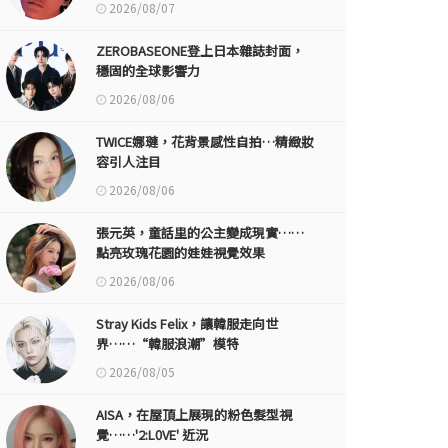
2026/08/07
ZEROBASEONE登上日本雜誌封面，
穩固的全球影響力
2026/08/06
TWICE娜璉，花背景感性自拍…精緻妝
容引人注目
2026/08/06
張元英，童話里的公主變成現實……
點亮玫瑰花園的娃娃視覺效果
2026/08/06
Stray Kids Felix，讓韓服走向世
界……“韓服浪潮”模特
2026/08/05
AISA，在屋頂上展現的粉色髮型視
覺……'2:L0VE' 近況