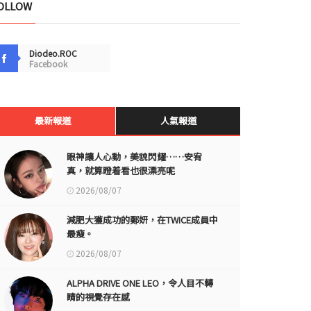
OLLOW
Diodeo.ROC
Facebook
最新報道
人氣報道
眼神讓人心動，美貌閃耀……安宥
真，就算瞪着看也很漂亮呢
2026/08/07
減肥大獲成功的鄭妍，在TWICE成員中
最瘦。
2026/08/07
ALPHA DRIVE ONE LEO，令人目不轉
睛的視覺存在感