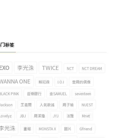
RODUCE 48》練習生選的顏值中心
以兔子耳朵攻擊的EXO 燦烈和生氣了
热门标签
P5引起了話題！
XIUMIN的gif成為了話題！
018/07/17
2018/11/15
EXO
李光洙
TWICE
NCT
NCT DREAM
WANNA ONE
賴冠霖
I.O.I
壹周的偶像
BLACK PINK
音樂銀行
金SAMUEL
seventeen
Jackson
王嘉爾
人氣歌謠
周子瑜
NUEST
Lovelyz
JBJ
周潔瓊
JYJ
泫雅
Mnet
李光洙
畫報
MONSTA X
圖片
Gfriend