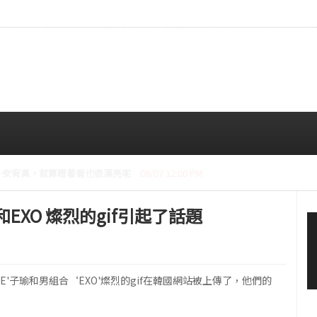
CE成員中最瘦。
08/07 10:00 AM
EXO 燦烈的gif引起了話題
E'子瑜和男組合‘EXO'燦烈的gif在韓國網站被上傳了，他們的