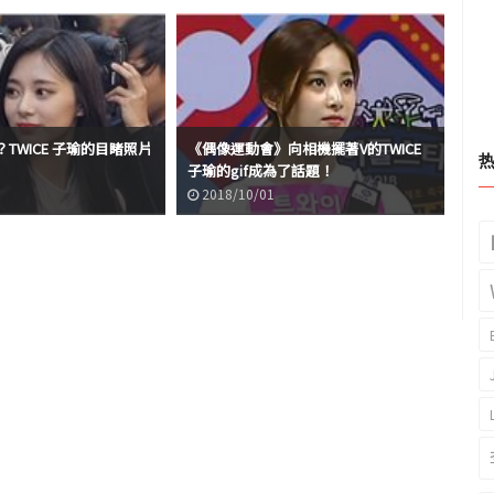
TWICE 子瑜的目睹照片
《偶像運動會》向相機擺著V的TWICE
《P
子瑜的gif成為了話題！
TO
2018/10/01
2