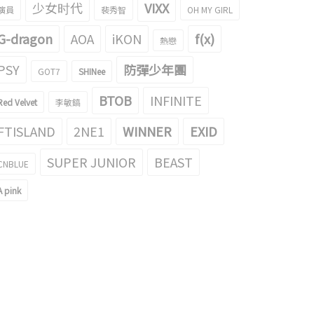
少女时代
VIXX
演員
裴秀智
OH MY GIRL
G-dragon
AOA
iKON
f(x)
熱戀
PSY
防彈少年團
GOT7
SHINee
BTOB
INFINITE
Red Velvet
李敏鎬
FTISLAND
2NE1
WINNER
EXID
SUPER JUNIOR
BEAST
CNBLUE
A pink