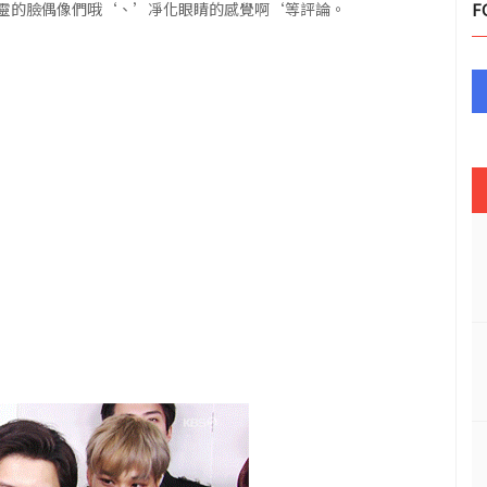
靈的臉偶像們哦‘、’凈化眼睛的感覺啊‘等評論。
F