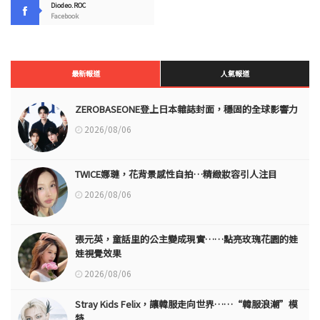
Diodeo.ROC
Facebook
最新報道
人氣報道
ZEROBASEONE登上日本雜誌封面，穩固的全球影響力
2026/08/06
TWICE娜璉，花背景感性自拍…精緻妝容引人注目
2026/08/06
張元英，童話里的公主變成現實……點亮玫瑰花園的娃
娃視覺效果
2026/08/06
Stray Kids Felix，讓韓服走向世界……“韓服浪潮”模
特