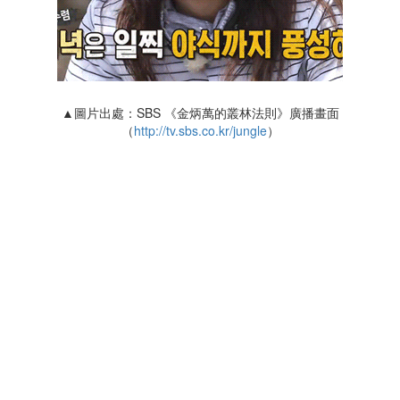
▲圖片出處：SBS 《金炳萬的叢林法則》廣播畫面
（
http://tv.sbs.co.kr/jungle
）