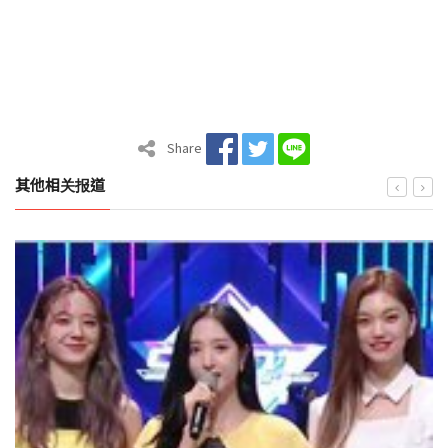
Share
其他相关报道