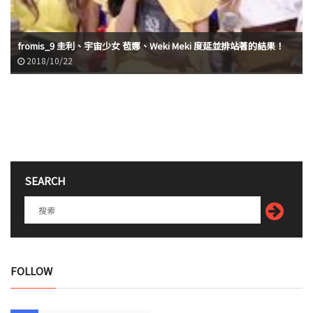
fromis_9 圭利、宇宙少女 苞娜、Weki Meki 度延並排站著的結果！
2018/10/22
SEARCH
FOLLOW