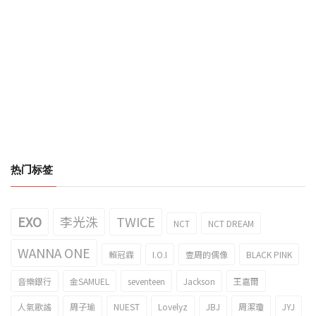
热门标签
EXO
李光洙
TWICE
NCT
NCT DREAM
WANNA ONE
賴冠霖
I.O.I
壹周的偶像
BLACK PINK
音樂銀行
金SAMUEL
seventeen
Jackson
王嘉爾
人氣歌謠
周子瑜
NUEST
Lovelyz
JBJ
周潔瓊
JYJ