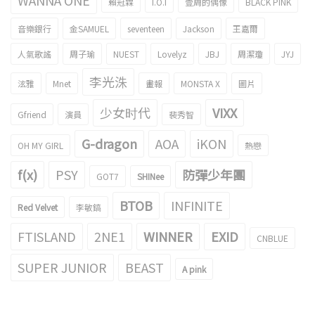
WANNA ONE
賴冠霖
I.O.I
壹周的偶像
BLACK PINK
音樂銀行
金SAMUEL
seventeen
Jackson
王嘉爾
人氣歌謠
周子瑜
NUEST
Lovelyz
JBJ
周潔瓊
JYJ
李光洙
泫雅
Mnet
畫報
MONSTA X
圖片
少女时代
VIXX
Gfriend
演員
裴秀智
G-dragon
AOA
iKON
OH MY GIRL
熱戀
f(x)
PSY
防彈少年團
GOT7
SHINee
BTOB
INFINITE
Red Velvet
李敏鎬
FTISLAND
2NE1
WINNER
EXID
CNBLUE
SUPER JUNIOR
BEAST
A pink