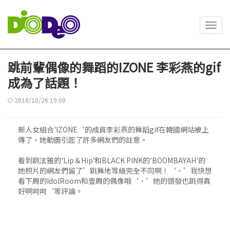
Toggl
navig
跳前輩偶像的舞蹈的IZONE 李彩燕的gif
成為了話題！
2018/10/26 19:00
新人女組合'IZONE‘的成員李彩燕的舞蹈gif在韓國網站被上
傳了，她動圖引起了許多網友們的註意。
看到跳泫雅的'Lip＆Hip'和BLACK PINK的'BOOMBAYAH'的
她照片的網友們留了’跳舞地等級完全不同啊！‘、’我快想
看下周的IdolRoom和壹周的偶像哦‘、’她的頭發也跳得真
好啊呵呵‘等評論。