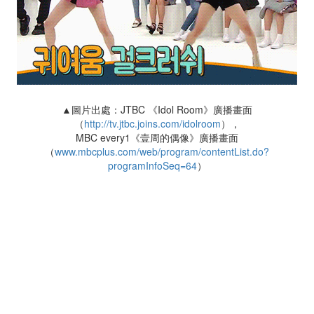
▲圖片出處：JTBC 《Idol Room》廣播畫面
（
http://tv.jtbc.joins.com/idolroom
），
MBC every1《壹周的偶像》廣播畫面
（
www.mbcplus.com/web/program/contentList.do?
programInfoSeq=64
）