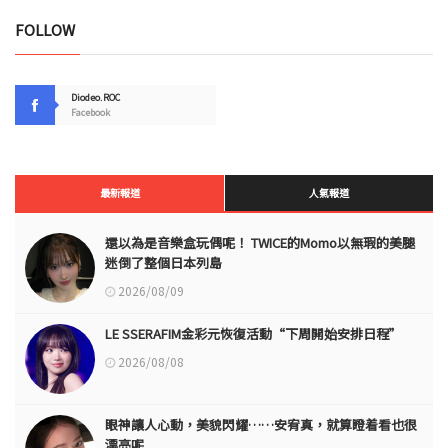
FOLLOW
Diodeo.ROC
Facebook
最新報道
人氣報道
還以為是音樂盒玩偶呢！ TWICE的Momo以無瑕的美腿
迷倒了整個日本列島
2026/08/09
LE SSERAFIM金彩元恢復活動“下周開始安排日程”
2026/08/08
眼神讓人心動，美貌閃耀……安宥真，就算瞪着看也很
漂亮呢