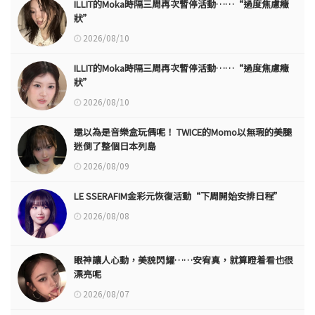
ILLIT的Moka時隔三周再次暫停活動……“過度焦慮癥
狀”
2026/08/10
ILLIT的Moka時隔三周再次暫停活動……“過度焦慮癥
狀”
2026/08/10
還以為是音樂盒玩偶呢！ TWICE的Momo以無瑕的美腿
迷倒了整個日本列島
2026/08/09
LE SSERAFIM金彩元恢復活動“下周開始安排日程”
2026/08/08
眼神讓人心動，美貌閃耀……安宥真，就算瞪着看也很
漂亮呢
2026/08/07