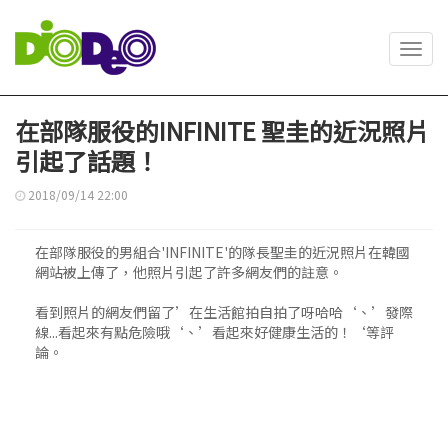
Toggl
navig
在部隊服役的INFINITE 聖圭的近況照片
引起了話題！
2018/09/14 22:00
在部隊服役的男組合'INFINITE'的隊長聖圭的近況照片在韓國
網站被上傳了，他照片引起了許多網友們的註意。
看到照片的網友們留了’在生活館拍自拍了呀哈哈‘、’發際
線...看起來有點危險哦‘、’看起來好健康生活的！‘等評
論。