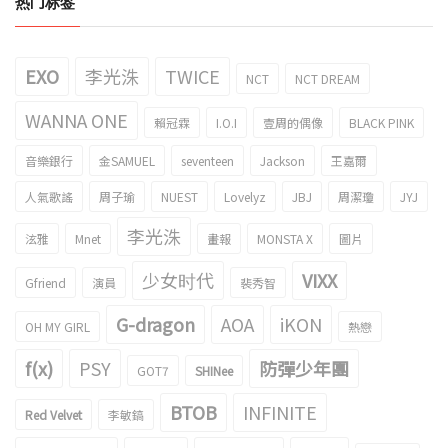
热门标签
EXO
李光洙
TWICE
NCT
NCT DREAM
WANNA ONE
賴冠霖
I.O.I
壹周的偶像
BLACK PINK
音樂銀行
金SAMUEL
seventeen
Jackson
王嘉爾
人氣歌謠
周子瑜
NUEST
Lovelyz
JBJ
周潔瓊
JYJ
李光洙
泫雅
Mnet
畫報
MONSTA X
圖片
少女时代
VIXX
Gfriend
演員
裴秀智
G-dragon
AOA
iKON
OH MY GIRL
熱戀
f(x)
PSY
防彈少年團
GOT7
SHINee
BTOB
INFINITE
Red Velvet
李敏鎬