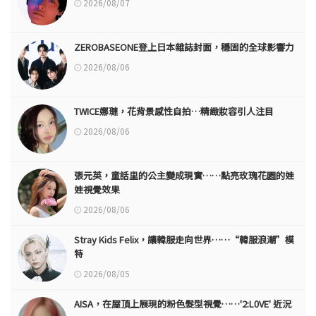
2026/08/07
ZEROBASEONE登上日本雜誌封面，穩固的全球影響力
2026/08/06
TWICE娜璉，花背景感性自拍…精緻妝容引人注目
2026/08/06
張元英，童話里的公主變成現實……點亮玫瑰花園的娃
娃視覺效果
2026/08/06
Stray Kids Felix，讓韓服走向世界……“韓服浪潮”模
特
2026/08/05
AISA，在屋頂上展現的粉色髮型視覺……'2:L0VE' 近況