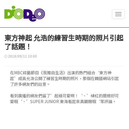
Toggl
navig
東方神起 允浩的練習生時期的照片引起
了話題！
2018/09/11 10:00
在MBC綜藝節目《我獨自生活》出演的熱門組合‘東方神
起’成員允浩公開了練習生時期的照片，那個在韓國網站引起
了許多網友們的註意。
看到廣播的網友們留了’超級可愛啊！‘、’緋紅的腮頰好可
愛哦‘、’SUPER JUNIOR 東海看起來真顯嫩哦‘等評論。