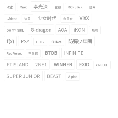
李光洙
泫雅
Mnet
畫報
MONSTA X
圖片
少女时代
VIXX
Gfriend
演員
裴秀智
G-dragon
AOA
iKON
OH MY GIRL
熱戀
f(x)
PSY
防彈少年團
GOT7
SHINee
BTOB
INFINITE
Red Velvet
李敏鎬
FTISLAND
2NE1
WINNER
EXID
CNBLUE
SUPER JUNIOR
BEAST
A pink