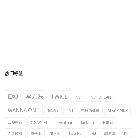
热门标签
EXO
李光洙
TWICE
NCT
NCT DREAM
WANNA ONE
賴冠霖
I.O.I
壹周的偶像
BLACK PINK
音樂銀行
金SAMUEL
seventeen
Jackson
王嘉爾
人氣歌謠
周子瑜
NUEST
Lovelyz
JBJ
周潔瓊
JYJ