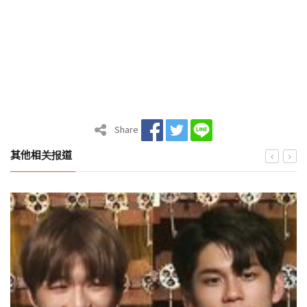
Share
其他相关报道