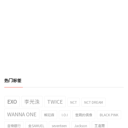
热门标签
EXO
李光洙
TWICE
NCT
NCT DREAM
WANNA ONE
賴冠霖
I.O.I
壹周的偶像
BLACK PINK
音樂銀行
金SAMUEL
seventeen
Jackson
王嘉爾