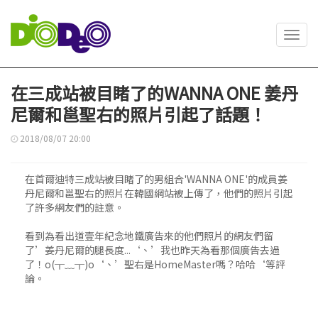
Toggl
navig
在三成站被目睹了的WANNA ONE 姜丹
尼爾和邕聖右的照片引起了話題！
2018/08/07 20:00
在首爾迪特三成站被目睹了的男組合'WANNA ONE'的成員姜
丹尼爾和邕聖右的照片在韓國網站被上傳了，他們的照片引起
了許多網友們的註意。
看到為看出道壹年紀念地鐵廣告來的他們照片的網友們留
了’姜丹尼爾的腿長度...‘、’我也昨天為看那個廣告去過
了！o(╥﹏╥)o‘、’聖右是HomeMaster嗎？哈哈‘等評
論。