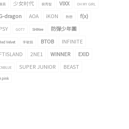
少女时代
VIXX
演員
裴秀智
OH MY GIRL
G-dragon
AOA
iKON
f(x)
熱戀
PSY
防彈少年團
GOT7
SHINee
BTOB
INFINITE
Red Velvet
李敏鎬
FTISLAND
2NE1
WINNER
EXID
SUPER JUNIOR
BEAST
CNBLUE
A pink