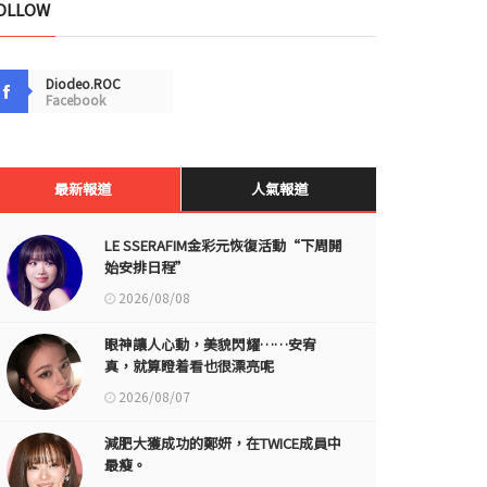
OLLOW
Diodeo.ROC
Facebook
最新報道
人氣報道
LE SSERAFIM金彩元恢復活動“下周開
始安排日程”
2026/08/08
眼神讓人心動，美貌閃耀……安宥
真，就算瞪着看也很漂亮呢
2026/08/07
減肥大獲成功的鄭妍，在TWICE成員中
最瘦。