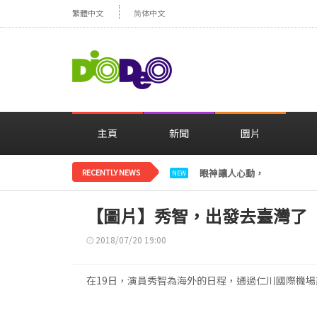
繁體中文
简体中文
主頁
新聞
圖片
RECENTLY NEWS
眼神讓人心動，美貌閃耀…
NEW
【圖片】秀智，出發去臺灣了
2018/07/20 19:00
在19日，演員秀智為海外的日程，通過仁川國際機