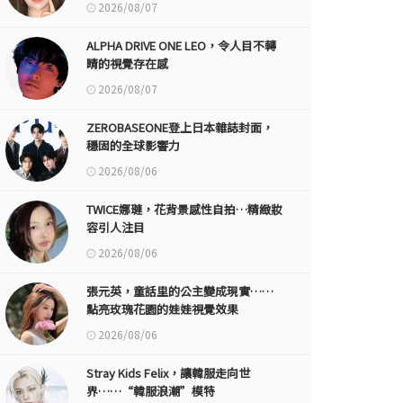
2026/08/07
ALPHA DRIVE ONE LEO，令人目不轉
睛的視覺存在感
2026/08/07
ZEROBASEONE登上日本雜誌封面，
穩固的全球影響力
2026/08/06
TWICE娜璉，花背景感性自拍…精緻妝
容引人注目
2026/08/06
張元英，童話里的公主變成現實……
點亮玫瑰花園的娃娃視覺效果
2026/08/06
Stray Kids Felix，讓韓服走向世
界……“韓服浪潮”模特