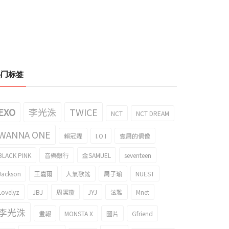
热门标签
EXO
李光洙
TWICE
NCT
NCT DREAM
WANNA ONE
賴冠霖
I.O.I
壹周的偶像
BLACK PINK
音樂銀行
金SAMUEL
seventeen
Jackson
王嘉爾
人氣歌謠
周子瑜
NUEST
Lovelyz
JBJ
周潔瓊
JYJ
泫雅
Mnet
李光洙
畫報
MONSTA X
圖片
Gfriend