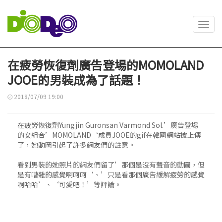
Toggl
navig
在疲勞恢復劑廣告登場的MOMOLAND
JOOE的男裝成為了話題！
2018/07/09 19:00
在疲勞恢復劑Yungjin Guronsan Varmond Sol.’廣告登場
的女組合’MOMOLAND‘成員JOOE的gif在韓國網站被上傳
了，她動圖引起了許多網友們的註意。
看到男裝的她照片的網友們留了’那個是沒有聲音的動圖，但
是有嘈雜的感覺啊呵呵‘、’只是看那個廣告緩解疲勞的感覺
啊哈哈’、‘可愛吧！’等評論。