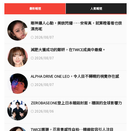
最新報道
人氣報道
眼神讓人心動，美貌閃耀……安宥真，就算瞪着看也很
漂亮呢
2026/08/07
減肥大獲成功的鄭妍，在TWICE成員中最瘦。
2026/08/07
ALPHA DRIVE ONE LEO，令人目不轉睛的視覺存在感
2026/08/07
ZEROBASEONE登上日本雜誌封面，穩固的全球影響力
2026/08/06
TWICE娜璉，花背景感性自拍…精緻妝容引人注目