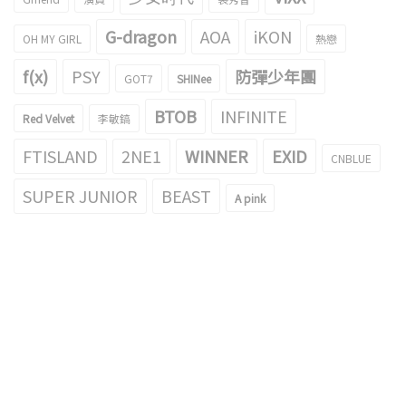
G-dragon
AOA
iKON
OH MY GIRL
熱戀
f(x)
PSY
防彈少年團
GOT7
SHINee
BTOB
INFINITE
Red Velvet
李敏鎬
FTISLAND
2NE1
WINNER
EXID
CNBLUE
SUPER JUNIOR
BEAST
A pink