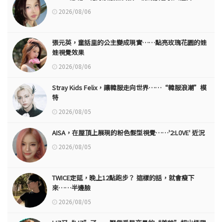
2026/08/06
張元英，童話里的公主變成現實……點亮玫瑰花園的娃
娃視覺效果
2026/08/06
Stray Kids Felix，讓韓服走向世界……“韓服浪潮”模
特
2026/08/05
AISA，在屋頂上展現的粉色髮型視覺……'2:L0VE' 近況
2026/08/05
TWICE定延，晚上12點跑步？ 這樣的話，就會瘦下
來……半邊臉
2026/08/05