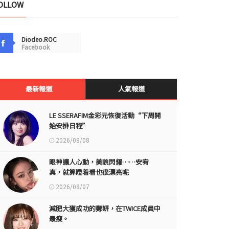
OLLOW
Diodeo.ROC
Facebook
最新報道
人氣報道
LE SSERAFIM金彩元恢復活動“下周開
始安排日程”
2026/08/08
眼神讓人心動，美貌閃耀……安宥
真，就算瞪着看也很漂亮呢
2026/08/07
減肥大獲成功的鄭妍，在TWICE成員中
最瘦。