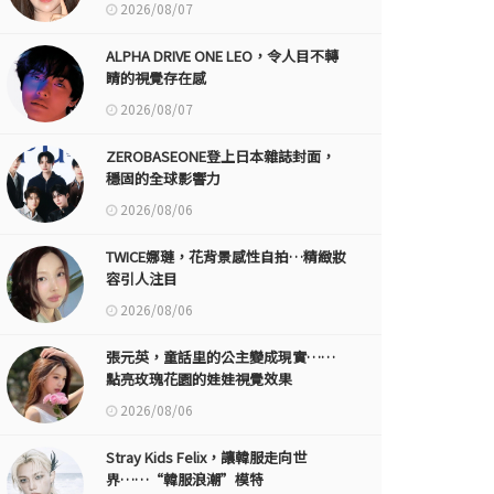
2026/08/07
ALPHA DRIVE ONE LEO，令人目不轉
睛的視覺存在感
2026/08/07
ZEROBASEONE登上日本雜誌封面，
穩固的全球影響力
2026/08/06
TWICE娜璉，花背景感性自拍…精緻妝
容引人注目
2026/08/06
張元英，童話里的公主變成現實……
點亮玫瑰花園的娃娃視覺效果
2026/08/06
Stray Kids Felix，讓韓服走向世
界……“韓服浪潮”模特