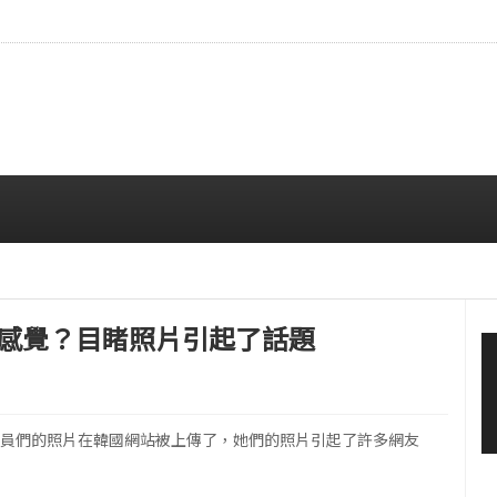
…安宥真，就算瞪着看也很漂亮呢
08/07 12:00 PM
樣的感覺？目睹照片引起了話題
NK'成員們的照片在韓國網站被上傳了，她們的照片引起了許多網友