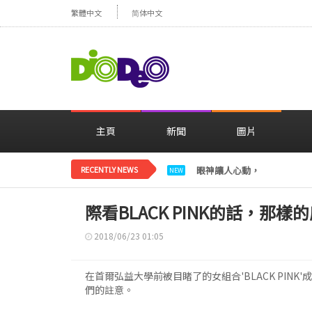
繁體中文
简体中文
主頁
新聞
圖片
RECENTLY NEWS
眼神讓人心動，美貌閃耀…
NEW
際看BLACK PINK的話，那
2018/06/23 01:05
在首爾弘益大學前被目睹了的女組合'BLACK PI
們的註意。