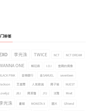
热门标签
EXO
李光洙
TWICE
NCT
NCT DREAM
WANNA ONE
賴冠霖
I.O.I
壹周的偶像
BLACK PINK
音樂銀行
金SAMUEL
seventeen
Jackson
王嘉爾
人氣歌謠
周子瑜
NUEST
Lovelyz
JBJ
周潔瓊
JYJ
泫雅
Mnet
李光洙
畫報
MONSTA X
圖片
Gfriend