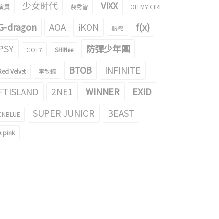
少女时代
VIXX
演員
裴秀智
OH MY GIRL
G-dragon
AOA
iKON
f(x)
熱戀
PSY
防彈少年團
GOT7
SHINee
BTOB
INFINITE
Red Velvet
李敏鎬
FTISLAND
2NE1
WINNER
EXID
SUPER JUNIOR
BEAST
CNBLUE
A pink