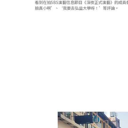
看到在拍SBS演藝信息節目《深夜正式演藝》的成員們的
臉真小啊’、‘我要去弘益大學呀！’等評論。