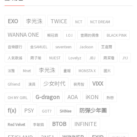
EXO
李光洙
TWICE
NCT
NCT DREAM
WANNA ONE
賴冠霖
I.O.I
壹周的偶像
BLACK PINK
音樂銀行
金SAMUEL
seventeen
Jackson
王嘉爾
人氣歌謠
周子瑜
NUEST
Lovelyz
JBJ
周潔瓊
JYJ
李光洙
泫雅
Mnet
畫報
MONSTA X
圖片
少女时代
VIXX
Gfriend
演員
裴秀智
G-dragon
AOA
iKON
OH MY GIRL
熱戀
f(x)
PSY
防彈少年團
GOT7
SHINee
BTOB
INFINITE
Red Velvet
李敏鎬
FTISLAND
2NE1
WINNER
EXID