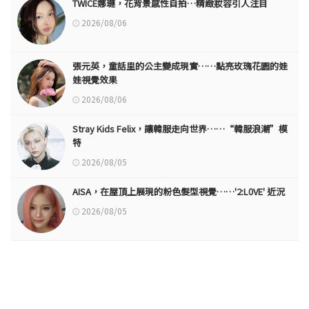
TWICE娜璉，花背景感性自拍…精緻妝容引人注目
2026/08/06
張元英，童話里的公主變成現實……點亮玫瑰花園的娃
娃視覺效果
2026/08/06
Stray Kids Felix，讓韓服走向世界……“韓服浪潮”模
特
2026/08/05
AISA，在屋頂上展現的粉色髮型視覺……'2:L0VE' 近況
2026/08/05