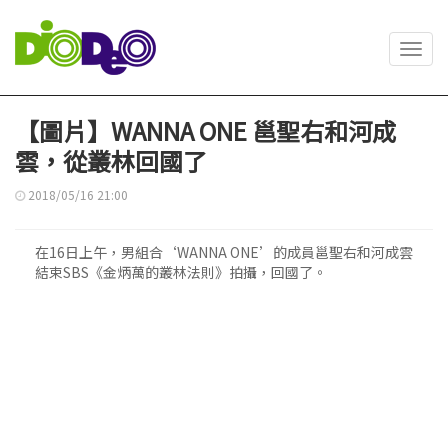
Toggl
navig
【圖片】WANNA ONE 邕聖右和河成
雲，從叢林回國了
2018/05/16 21:00
在16日上午，男組合‘WANNA ONE’的成員邕聖右和河成雲
結束SBS《金炳萬的叢林法則》拍攝，回國了。