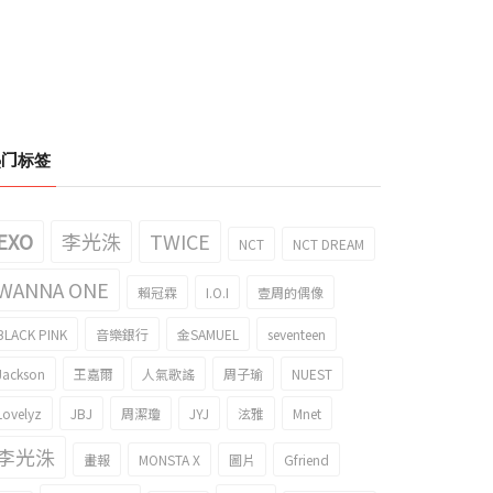
热门标签
EXO
李光洙
TWICE
NCT
NCT DREAM
WANNA ONE
賴冠霖
I.O.I
壹周的偶像
BLACK PINK
音樂銀行
金SAMUEL
seventeen
Jackson
王嘉爾
人氣歌謠
周子瑜
NUEST
Lovelyz
JBJ
周潔瓊
JYJ
泫雅
Mnet
李光洙
畫報
MONSTA X
圖片
Gfriend