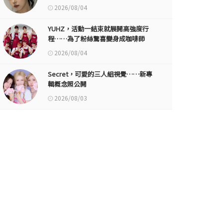
2026/08/04
YUHZ，活動一結束就展開高強度行
程……為了粉絲驚喜變身成咖啡師
2026/08/04
Secret，可愛的三人組視覺……新專
輯概念照公開
2026/08/03