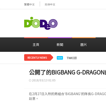
繁體中文
简体中文
主頁
新聞
圖片
RECENTLY NEWS
TWICE娜璉，花背景感性自
NEW
公開了的BIGBANG G-DRA
2018/03/13 01:05
在2月27日入所的男組合'BIGBANG'的隊長G-D
註意。