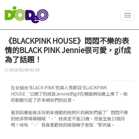
Toggl
navig
《BLACKPINK HOUSE》悶悶不樂的表
情的BLACK PINK Jennie很可愛，gif成
為了話題！
2018/02/06 01:05
在女組合'BLACK PINK'的真人秀節目'BLACKPINK
HOUSE‘公開了的成員Jennie的gif在韓國網站被上傳了，她
的動圖引起了許多網友們的註意。
看到因暈船無法玩帆傘運動的她照片的網友們留了’悶悶不樂
的她非常萌萌噠哦‘、’她肯定不是23歲，而是生後23個月
吧！哈哈‘、’我真喜歡她的兩個辮子發型‘等評論。