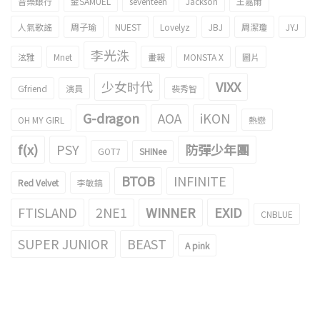
音樂銀行
金SAMUEL
seventeen
Jackson
王嘉爾
人氣歌謠
周子瑜
NUEST
Lovelyz
JBJ
周潔瓊
JYJ
李光洙
泫雅
Mnet
畫報
MONSTA X
圖片
少女时代
VIXX
Gfriend
演員
裴秀智
G-dragon
AOA
iKON
OH MY GIRL
熱戀
f(x)
PSY
防彈少年團
GOT7
SHINee
BTOB
INFINITE
Red Velvet
李敏鎬
FTISLAND
2NE1
WINNER
EXID
CNBLUE
SUPER JUNIOR
BEAST
A pink