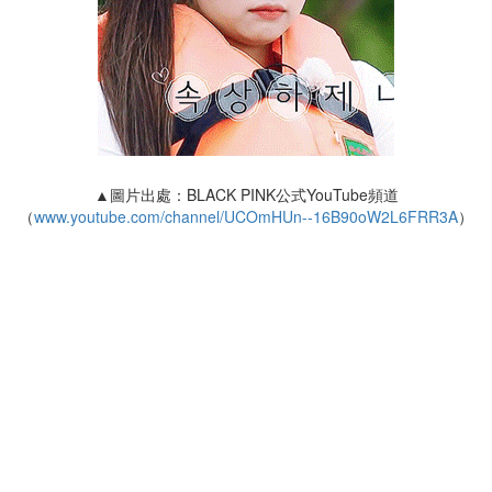
▲圖片出處：BLACK PINK公式YouTube頻道
（
www.youtube.com/channel/UCOmHUn--16B90oW2L6FRR3A
）