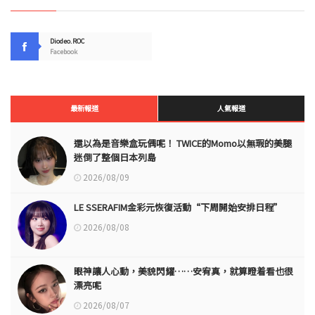
Diodeo.ROC
Facebook
最新報道
人氣報道
還以為是音樂盒玩偶呢！ TWICE的Momo以無瑕的美腿
迷倒了整個日本列島
2026/08/09
LE SSERAFIM金彩元恢復活動“下周開始安排日程”
2026/08/08
眼神讓人心動，美貌閃耀……安宥真，就算瞪着看也很
漂亮呢
2026/08/07